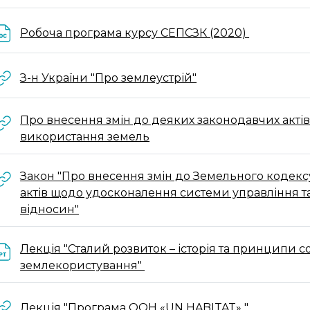
Файл
Робоча програма курсу СЕПСЗК (2020)
URL
З-н України "Про землеустрій"
Про внесення змін до деяких законодавчих акті
URL
використання земель
Закон "Про внесення змін до Земельного кодекс
актів щодо удосконалення системи управління та
URL
відносин"
Лекція "Сталий розвиток – історія та принципи с
Файл
землекористування"
URL
Лекція "Програма ООН «UN HABITAT» "