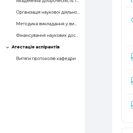
Академічна доброчесність та академічне письмо
Організація наукової діяльності та інформаційні технології
Методика викладання у вищій школі
Фінансування наукових досліджень та грантова діяльність
Атестація аспірантів
Згорнути
Витяги протоколів кафедри