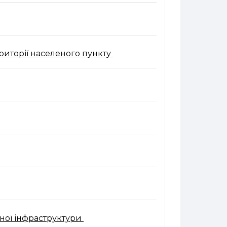
Файл
ериторії населеного пункту
л
Файл
тної інфраструктури