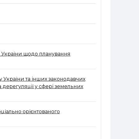
в України щодо планування
у України та інших законодавчих
 дерегуляції у сфері земельних
оціально орієнтованого