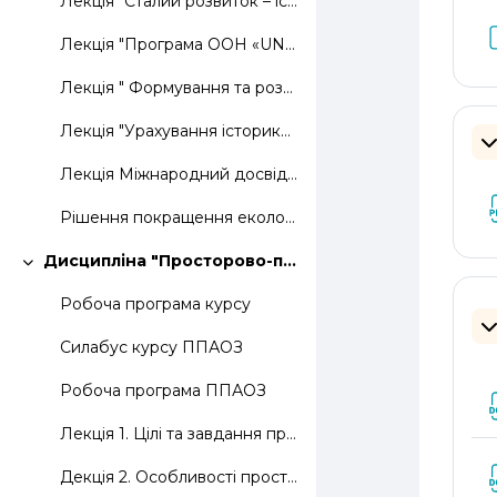
Лекція "Сталий розвиток – історія та принципи соціально орієнтованого землекористування"
Лекція "Програма ООН «UN HABITAT» "
Лекція " Формування та розвиток екологічної мережі (екомережа), як механізм збереження та раціонального, невиснажливого використання природних ресурсів та передумова забезпечення сталого, екологічно збалансованого розвитку "
Лекція "Урахування історико-культурних та релігійних особливостей регіонів при забезпеченні їх сталого розвитку "
З
Лекція Міжнародний досвід в організації соціально-орієнтованого землекористування
Рішення покращення екологічної ситуації в великих містах в умовах дефіциту вільних земельних ресурсів
Дисципліна "Просторово-планувальні аспекти оптимізації землекористування"
Згорнути
Робоча програма курсу
З
Силабус курсу ППАОЗ
Робоча програма ППАОЗ
Лекція 1. Цілі та завдання просторового планування
Декція 2. Особливості просторового планування землекористування