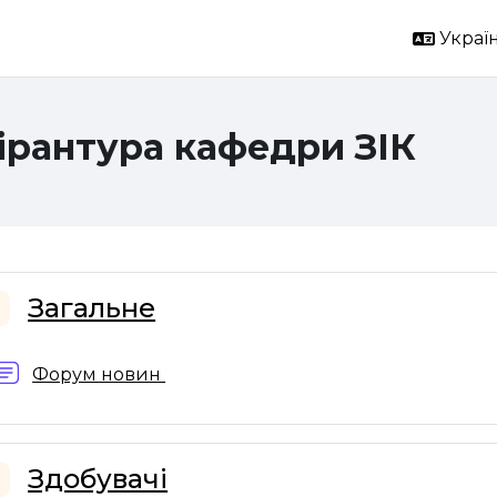
Україн
ірантура кафедри ЗІК
ема розділу
Загальне
горнути
Форум новин
Здобувачі
горнути