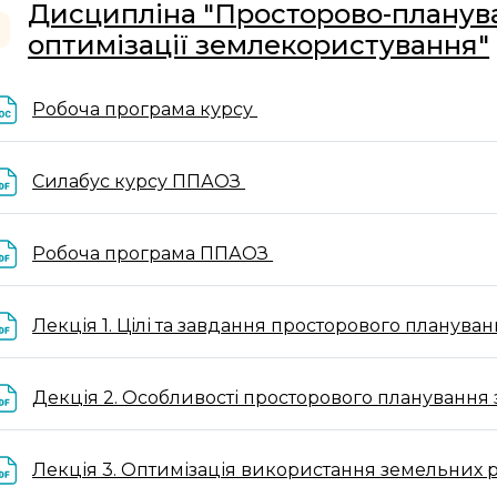
Дисципліна "Просторово-планува
оптимізації землекористування"
горнути
Файл
Робоча програма курсу
Файл
Силабус курсу ППАОЗ
Файл
Робоча програма ППАОЗ
Лекція 1. Цілі та завдання просторового планува
Декція 2. Особливості просторового плануванн
Лекція 3. Оптимізація використання земельних 