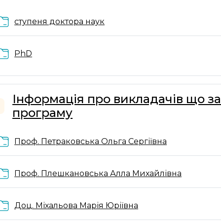
Папка
ступеня доктора наук
Папка
PhD
Інформація про викладачів що з
програму
горнути
Папка
Проф. Петраковська Ольга Сергіївна
Папка
Проф. Плешкановська Алла Михайлівна
Папка
Доц. Міхальова Марія Юріївна