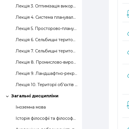
Лекція 3. Оптимізація використання земельних ресурсів
Лекція 4. Система планувальних обмежень
Лекція 5. Просторово-планувальна організація території населеного пункту
Лекція 6. Сельбищні території (житлові)
Лекція 7. Сельбищні території (громадські)
Лекція 8. Промислово-виробничі території
Лекція 9. Ландшафтно-рекреаційні території
Лекція 10. Території об’єктів інженерно-транспортної інфраструктури
Загальні дисципліни
Згорнути
Іноземна мова
Історія філософії та філософськи думки