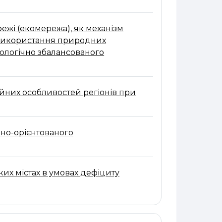
ежі (екомережа), як механізм
 використання природних
кологічно збалансованого
ійних особливостей регіонів при
ьно-орієнтованого
ких містах в умовах дефіциту