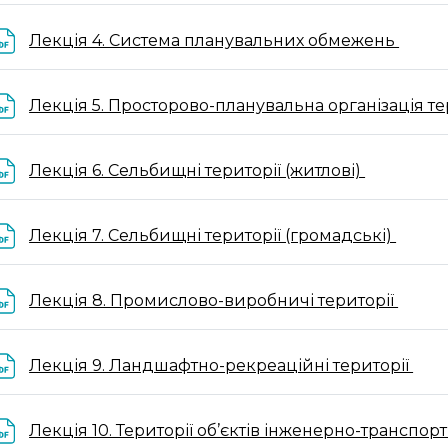
Файл
Лекція 4. Система планувальних обмежень
Лекція 5. Просторово-планувальна організація т
Файл
Лекція 6. Сельбищні території (житлові)
Файл
Лекція 7. Сельбищні території (громадські)
Файл
Лекція 8. Промислово-виробничі території
Фай
Лекція 9. Ландшафтно-рекреаційні території
Лекція 10. Території об’єктів інженерно-транспор