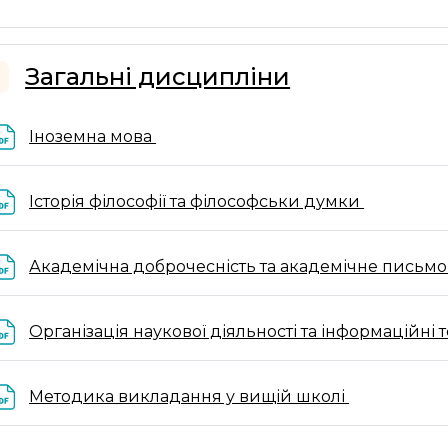
Загальні дисципліни
горнути
Файл
Іноземна мова
Файл
Історія філософії та філософськи думки
Академічна доброчесність та академічне письм
Організація наукової діяльності та інформаційні 
Файл
Методика викладання у вищій школі