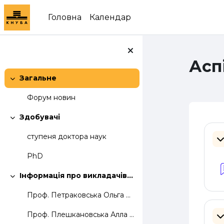
Перейти до головного вмісту
Головна
Календар
Асп
Загальне
Згорнути
Форум новин
Здобувачі
Згорнути
Сх
ступеня доктора наук
З
PhD
Інформація про викладачів що забезпечують освітню програму
Згорнути
Проф. Петраковська Ольга Сергіївна
Проф. Плешкановська Алла Михайлівна
З