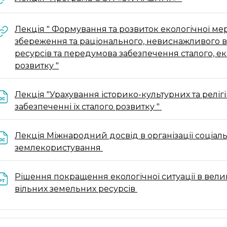
Лекція " Формування та розвиток екологічної мер
збереження та раціонального, невиснажливого
ресурсів та передумова забезпечення сталого, е
URL
розвитку "
Лекція "Урахування історико-культурних та реліг
Файл
забезпеченні їх сталого розвитку "
Лекція Міжнародний досвід в організації соціал
Файл
землекористування
Рішення покращення екологічної ситуації в вели
Файл
вільних земельних ресурсів