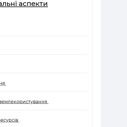
льні аспекти
Файл
ння
Файл
я землекористування
Файл
ресурсів