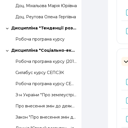
Доц. Міхальова Марія Юріївна
Доц. Реутова Олена Гергіївна
Дисципліна "Тенденції розвитку кадастрових систем"
Згорнути
Робоча програма курсу
Дисципліна "Соціально-екологічні проблеми сучасного землеустрою"
Згорнути
Робоча програма курсу (2019)
З
Силабус курсу СЕПСЗК
Робоча програма курсу СЕПСЗК (2020)
З-н України "Про землеустрій"
Про внесення змін до деяких законодавчих актів України щодо планування використання земель
Закон "Про внесення змін до Земельного кодексу України та інших законодавчих актів щодо удосконалення системи управління та дерегуляції у сфері земельних відносин"