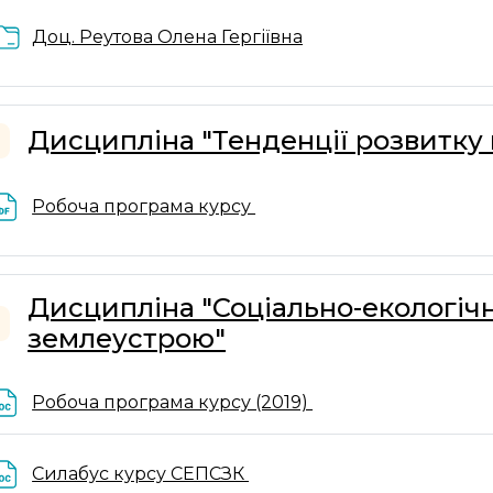
Папка
Доц. Реутова Олена Гергіївна
Дисципліна "Тенденції розвитку
горнути
Файл
Робоча програма курсу
Дисципліна "Соціально-екологіч
землеустрою"
горнути
Файл
Робоча програма курсу (2019)
Файл
Силабус курсу СЕПСЗК