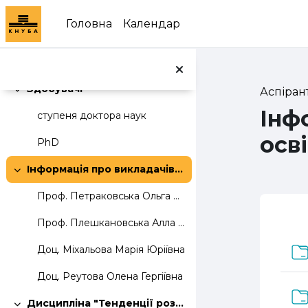
Перейти до головного вмісту
Головна
Календар
Загальне
Згорнути
Форум новин
Здобувачі
Аспіран
Згорнути
Інф
ступеня доктора наук
осв
PhD
Інформація про викладачів що забезпечують освітню програму
Згорнути
Проф. Петраковська Ольга Сергіївна
Проф. Плешкановська Алла Михайлівна
Сх
Доц. Міхальова Марія Юріївна
Доц. Реутова Олена Гергіївна
Дисципліна "Тенденції розвитку кадастрових систем"