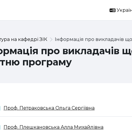
Україн
тура на кафедрі ЗІК
Інформація про викладачів що
ормація про викладачів 
ітню програму
ема розділу
Папка
Проф. Петраковська Ольга Сергіївна
Папка
Проф. Плешкановська Алла Михайлівна