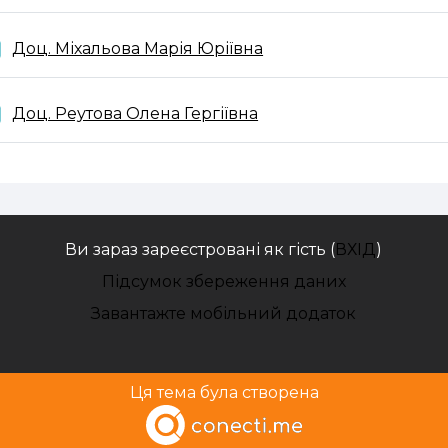
Папка
Доц. Міхальова Марія Юріївна
Папка
Доц. Реутова Олена Гергіївна
Ви зараз зареєстровані як гість (
ВХІД
)
Підсумок збереження даних
Завантажте мобільний додаток
Ця тема була створена