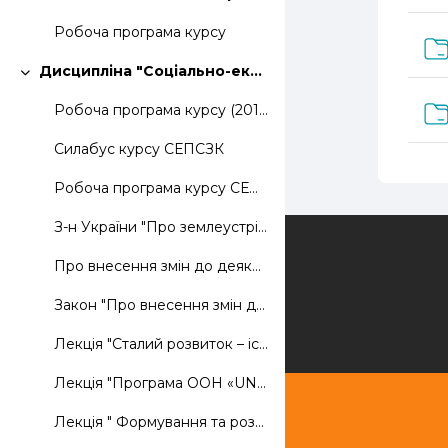
Згорнути
Робоча програма курсу
Дисципліна "Соціально-екологічні проблеми сучасного землеустрою"
Згорнути
Робоча програма курсу (2019)
Силабус курсу СЕПСЗК
Робоча програма курсу СЕПСЗК (2020)
З-н України "Про землеустрій"
Зворотній зв'язок
Про внесення змін до деяких законодавчих актів України щодо планування використання земель
Закон "Про внесення змін до Земельного кодексу України та інших законодавчих актів щодо удосконалення системи управління та дерегуляції у сфері земельних відносин"
Лекція "Сталий розвиток – історія та принципи соціально орієнтованого землекористування"
Лекція "Програма ООН «UN HABITAT» "
Лекція " Формування та розвиток екологічної мережі (екомережа), як механізм збереження та раціонального, невиснажливого використання природних ресурсів та передумова забезпечення сталого, екологічно збалансованого розвитку "