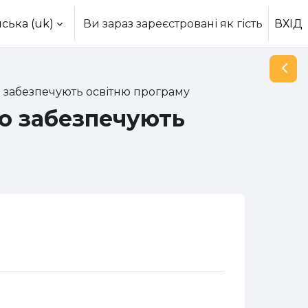
ська ‎(uk)‎
Ви зараз зареєстровані як гість
ВХІД
Відк
 забезпечують освітню програму
що забезпечують