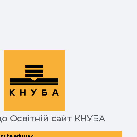
до Освітній сайт КНУБА
knuba.edu.ua