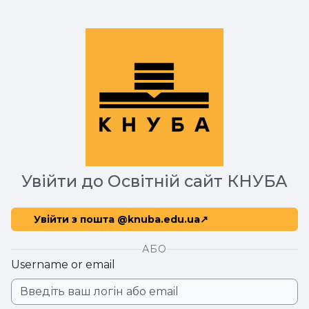
Skip to main content
Увійти до Освітній сайт КНУБА
Увійти з пошта @knuba.edu.ua
АБО
Username or email