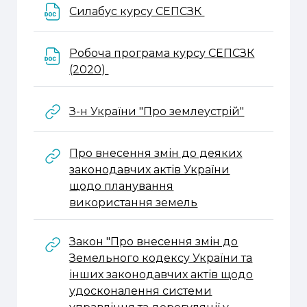
Файл
Силабус курсу СЕПСЗК
Робоча програма курсу СЕПСЗК
Файл
(2020)
URL
З-н України "Про землеустрій"
Про внесення змін до деяких
законодавчих актів України
щодо планування
URL
використання земель
Закон "Про внесення змін до
Земельного кодексу України та
інших законодавчих актів щодо
удосконалення системи