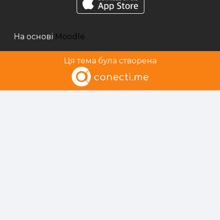
На основі
Moodle
Ця тема була створена