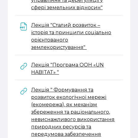
управління та дерегуляції у
URL
сфері земельних відносин"
Лекція "Сталий розвиток –
історія та принципи соціально
орієнтованого
Файл
землекористування"
Лекція "Програма ООН «UN
URL
HABITAT» "
Лекція " Формування та
розвиток екологічної мережі
(екомережа), як механізм
збереження та раціонального,
невиснажливого використання
природних ресурсів та
передумова забезпечення