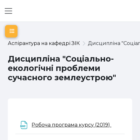
Перейти до головного вмісту
Бокова панель
Відкритий покажчик курсу
Аспірантура на кафедрі ЗІК
Дисципліна "Соціа
Дисципліна "Соціально-
екологічні проблеми
сучасного землеустрою"
Схема розділу
Файл
Робоча програма курсу (2019)