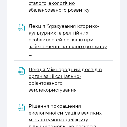
сталого, екологічно
URL
збалансованого розвитку "
Лекція "Урахування історико-
культурних та релігійних
особливостей регіонів при
забезпеченні їх сталого розвитку
Файл
"
Лекція Міжнародний досвід в
організації соціально-
орієнтованого
Файл
землекористування
Рішення покращення
екологічної ситуації в великих
містах в умовах дефіциту
Файл
вільних земельних ресурсів