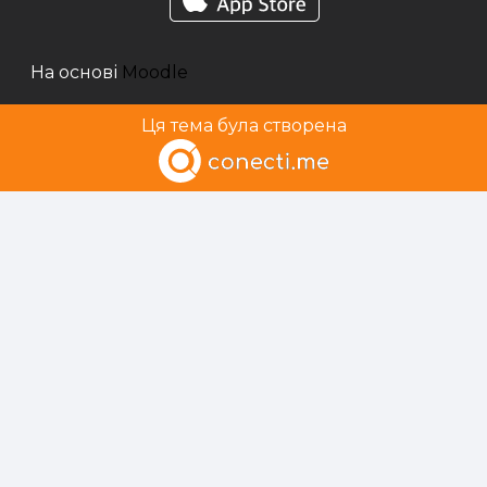
На основі
Moodle
Ця тема була створена