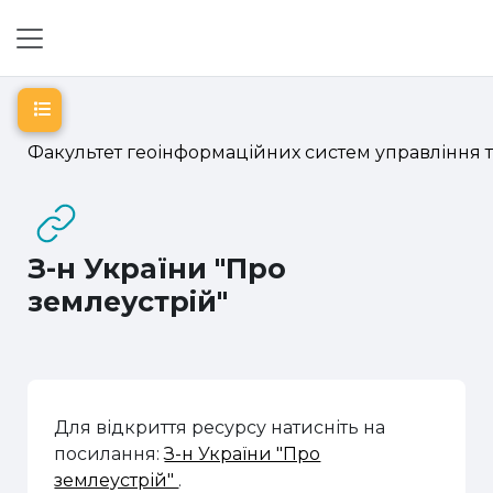
Перейти до головного вмісту
Бокова панель
Відкритий покажчик курсу
Факультет геоінформаційних систем управління 
З-н України "Про
землеустрій"
Для відкриття ресурсу натисніть на
посилання:
З-н України "Про
землеустрій"
.