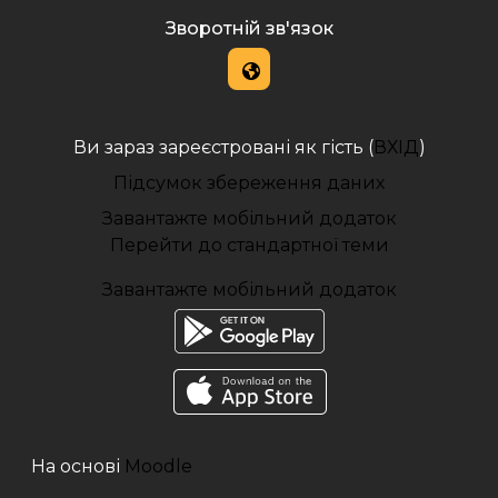
Зворотній зв'язок
Ви зараз зареєстровані як гість (
ВХІД
)
Підсумок збереження даних
Завантажте мобільний додаток
Перейти до стандартної теми
Завантажте мобільний додаток
На основі
Moodle