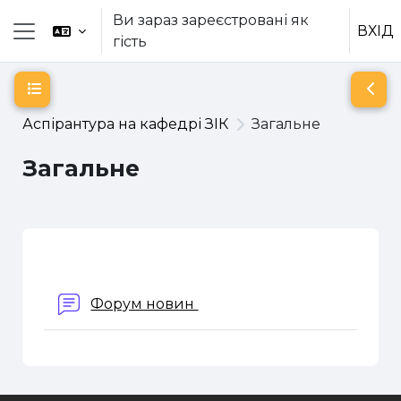
Перейти до головного вмісту
Ви зараз зареєстровані як
ВХІД
гість
Бокова панель
Відкритий покажчик курсу
Відк
Аспірантура на кафедрі ЗІК
Загальне
Загальне
Схема розділу
Форум новин