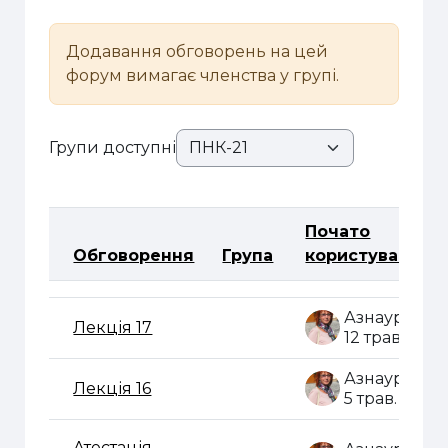
Додавання обговорень на цей
форум вимагає членства у групі.
Групи доступні
Почато
Обговорення
Група
користувачем
Статус
Список обговорень. Показано 24 з 24 обговор
Лекція 17
12 трав. 202
Лекція 16
5 трав. 2020
Атестація