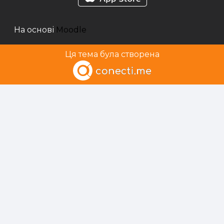
На основі
Moodle
Ця тема була створена