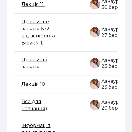
Лекція 11.
30 бер. 202
Практичне
заняття №2
27 бер. 202
від асистента
Бірук Я.І.
Практичні
23 бер. 202
заняття
Лекція 10
23 бер. 202
Все для
20 бер. 202
навчання)
Інформація