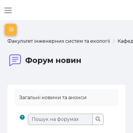
Перейти до головного вмісту
Бокова панель
Відкритий покажчик курсу
Факультет інженерних систем та екології
Кафе
Форум новин
Загальні новини та анонси
Пошук на фору
Пошук на фор