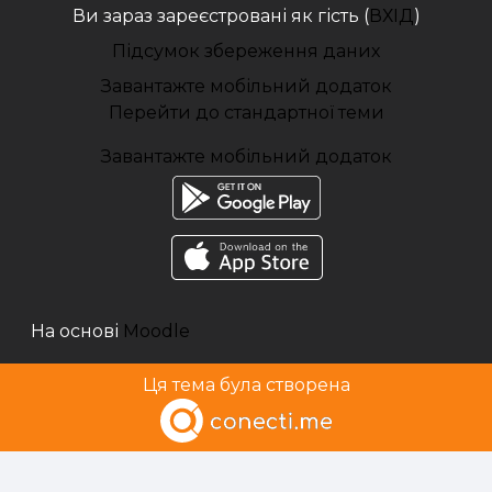
Ви зараз зареєстровані як гість (
ВХІД
)
Підсумок збереження даних
Завантажте мобільний додаток
Перейти до стандартної теми
Завантажте мобільний додаток
На основі
Moodle
Ця тема була створена