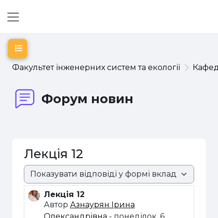
Перейти до головного вмісту
Бокова панель
Відкритий покажчик курсу
Факультет інженерних систем та екології
Кафе
Форум новин
Лекція 12
Режим показу
Лекція 12
Кількість відповідей: 0
Автор
Азнаурян Ірина
Олександрівна
-
понеділок, 6