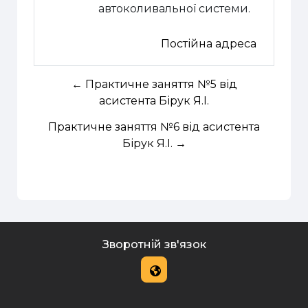
автоколивальної системи.
Постійна адреса
← Практичне заняття №5 від
асистента Бірук Я.І.
Практичне заняття №6 від асистента
Бірук Я.І. →
Зворотній зв'язок