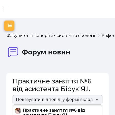
Перейти до головного вмісту
Бокова панель
Відкритий покажчик курсу
Факультет інженерних систем та екології
Кафе
Форум новин
Практичне заняття №6
від асистента Бірук Я.І.
Режим показу
Практичне заняття №6 від
Кількість відповідей: 0