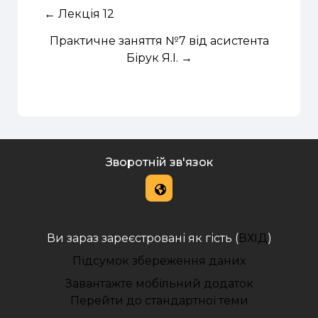
← Лекція 12
Практичне заняття №7 від асистента
Бірук Я.І. →
Зворотній зв'язок
Ви зараз зареєстровані як гість (
ВХІД
)
Підсумок збереження даних
Завантажте мобільний додаток
Перейти до стандартної теми