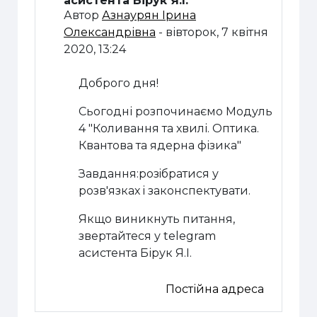
асистента Бірук Я.І.
Автор
Азнаурян Ірина
Олександрівна
-
вівторок, 7 квітня
2020, 13:24
Доброго дня!
Сьогодні розпочинаємо Модуль
4 "Коливання та хвилі. Оптика.
Квантова та ядерна фізика"
Завдання:розiбратися у
розв'язках i законспектувати.
Якщо виникнуть питання,
звертайтеся у telegram
асистента Бірук Я.І.
Постійна адреса