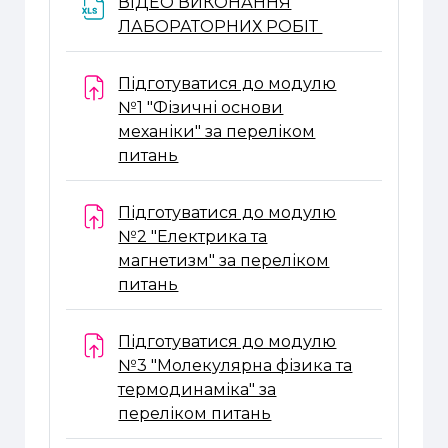
ВІДЕО ВИКОНАННЯ
Файл
ЛАБОРАТОРНИХ РОБІТ
Підготуватися до модулю
№1 "Фізичні основи
механіки" за переліком
Завдання
питань
Підготуватися до модулю
№2 "Електрика та
магнетизм" за переліком
Завдання
питань
Підготуватися до модулю
№3 "Молекулярна фізика та
термодинаміка" за
Завдання
переліком питань