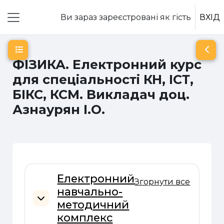
Перейти до головного вмісту
Ви зараз зареєстровані як гість
ВХІД
Бокова панель
Відкритий покажчик курсу
Відк
ФІЗИКА. Електронний курс
для спеціальності КН, ІСТ,
БІКС, КСМ. Викладач доц.
Азнаурян І.О.
Схема розділу
Електронний
Згорнути все
навчально-
методичний
Згорнути
комплекс