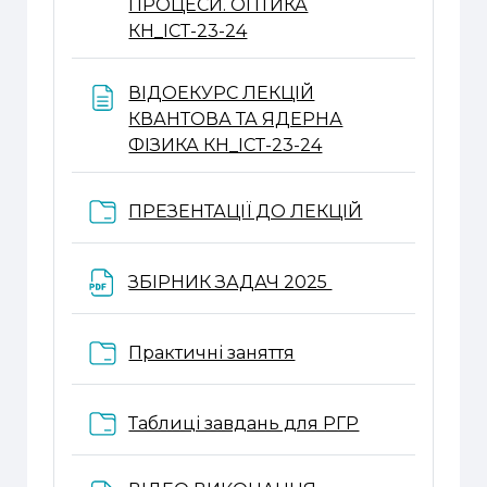
ПРОЦЕСИ. ОПТИКА
Веб-сторінка
КН_ІСТ-23-24
ВІДОЕКУРС ЛЕКЦІЙ
КВАНТОВА ТА ЯДЕРНА
Веб-сторінка
ФІЗИКА КН_ІСТ-23-24
Папка
ПРЕЗЕНТАЦІЇ ДО ЛЕКЦІЙ
Файл
ЗБІРНИК ЗАДАЧ 2025
Папка
Практичні заняття
Папка
Таблиці завдань для РГР