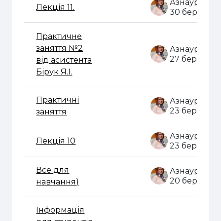
Лекція 11.
30 бер. 202
Практичне
заняття №2
27 бер. 202
від асистента
Бірук Я.І.
Практичні
23 бер. 202
заняття
Лекція 10
23 бер. 202
Все для
20 бер. 202
навчання)
Інформація