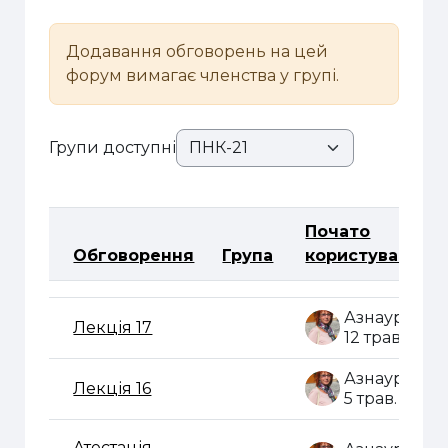
Додавання обговорень на цей
форум вимагає членства у групі.
Групи доступні
Почато
Обговорення
Група
користувачем
Статус
Список обговорень. Показано 24 з 24 обговор
Лекція 17
12 трав. 202
Лекція 16
5 трав. 2020
Атестація