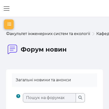
Перейти до головного вмісту
Бокова панель
Відкритий покажчик курсу
Факультет інженерних систем та екології
Кафе
Форум новин
Загальні новини та анонси
Пошук на фору
Пошук на фор