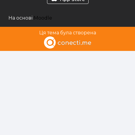
На основі
Moodle
Ця тема була створена