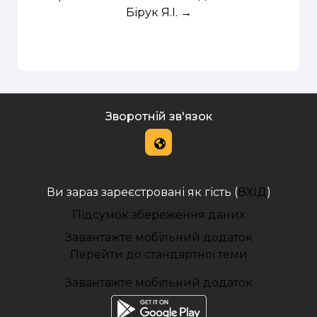
Бірук Я.І. →
Зворотній зв'язок
Ви зараз зареєстровані як гість (
ВХІД
)
Підсумок збереження даних
Завантажте мобільний додаток
Перейти до стандартної теми
Завантажте мобільний додаток