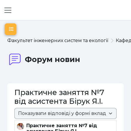
Перейти до головного вмісту
Бокова панель
Відкритий покажчик курсу
Факультет інженерних систем та екології
Кафе
Форум новин
Практичне заняття №7
від асистента Бірук Я.І.
Режим показу
Практичне заняття №7 від
Кількість відповідей: 0