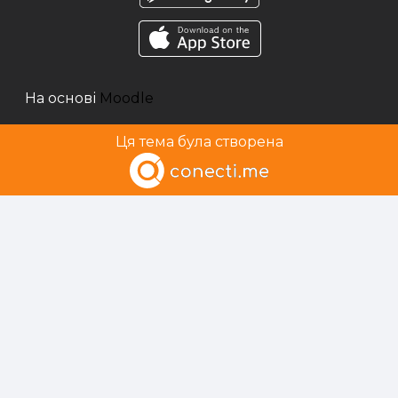
На основі
Moodle
Ця тема була створена