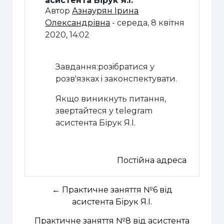
асистента Бірук Я.І.
Автор
Азнаурян Ірина
Олександрівна
-
середа, 8 квітня
2020, 14:02
Завдання:розiбратися у
розв'язках i законспектувати.
Якщо виникнуть питання,
звертайтеся у telegram
асистента Бірук Я.І.
Постійна адреса
← Практичне заняття №6 від
асистента Бірук Я.І.
Практичне заняття №8 від асистента