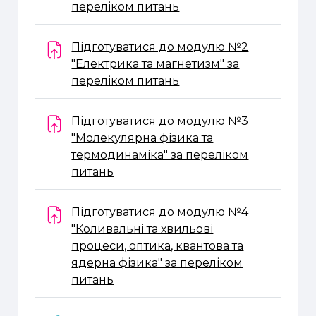
Завдання
переліком питань
Підготуватися до модулю №2
"Електрика та магнетизм" за
Завдання
переліком питань
Підготуватися до модулю №3
"Молекулярна фізика та
термодинаміка" за переліком
Завдання
питань
Підготуватися до модулю №4
"Коливальні та хвильові
процеси, оптика, квантова та
ядерна фізика" за переліком
Завдання
питань