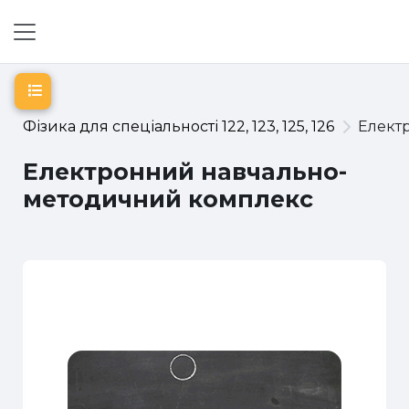
Перейти до головного вмісту
Бокова панель
Відкритий покажчик курсу
Фізика для спеціальності 122, 123, 125, 126
Елект
Електронний навчально-
методичний комплекс
Схема розділу