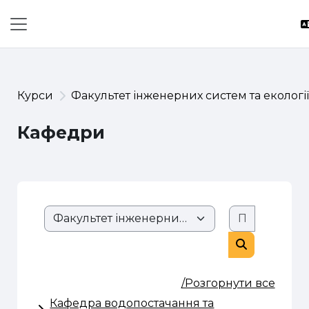
Перейти до головного вмісту
Бокова панель
Курси
Факультет інженерних систем та екологі
Кафедри
Пошук ку
Розділи сайту
Пошук курс
/Розгорнути все
Кафедра водопостачання та