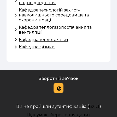
водовідведення
Кафедра технологій захисту
навколишнього середовища та
охорони праці
Кафедра теплогазопостачання та
вентиляції
Кафедра теплотехніки
Кафедра фізики
Зворотній зв'язок
Ви не пройшли аутентифікацію (
ВХІД
)
Підсумок збереження даних