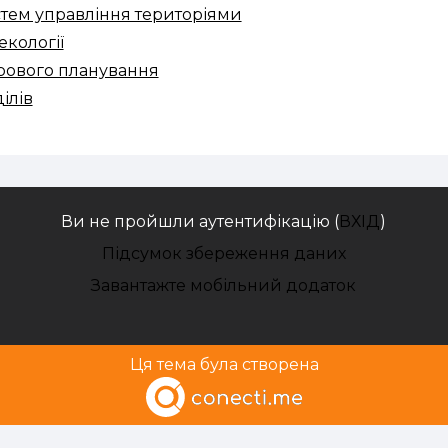
тем управління територіями
екології
орового планування
ілів
Ви не пройшли аутентифікацію (
ВХІД
)
Підсумок збереження даних
Завантажте мобільний додаток
Ця тема була створена