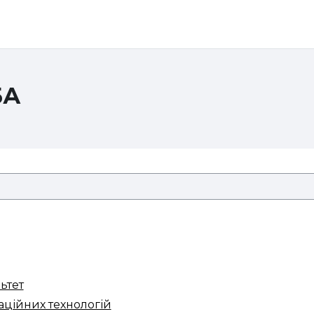
БА
ьтет
маційних технологій