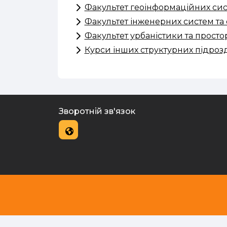
Факультет геоінформаційних сис
Факультет інженерних систем та 
Факультет урбаністики та прост
Курси інших структурних підрозд
Зворотній зв'язок