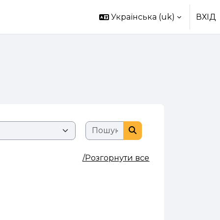
Українська ‎(uk)‎
ВХІД
Пошук курсів
Пошук курсів
/Розгорнути все