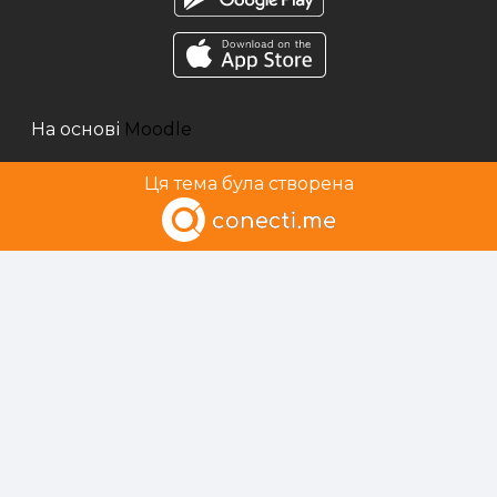
На основі
Moodle
Ця тема була створена