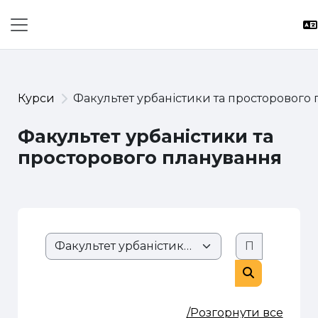
Перейти до головного вмісту
Бокова панель
Курси
Факультет урбаністики та просторового
Факультет урбаністики та
просторового планування
Пошук ку
Розділи сайту
Пошук курс
/Розгорнути все