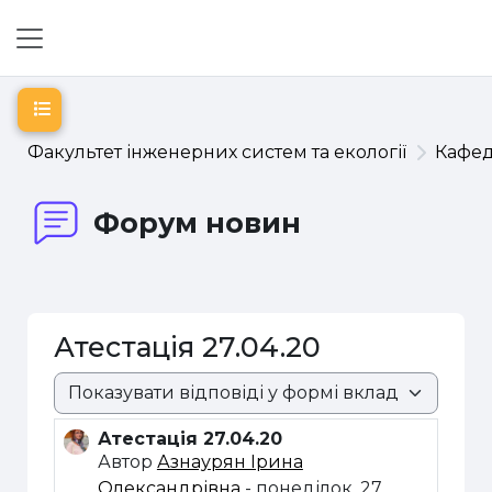
Перейти до головного вмісту
Бокова панель
Відкритий покажчик курсу
Факультет інженерних систем та екології
Кафе
Форум новин
Атестація 27.04.20
Режим показу
Атестація 27.04.20
Кількість відповідей: 0
Автор
Азнаурян Ірина
Олександрівна
-
понеділок, 27