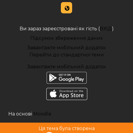
Ви зараз зареєстровані як гість (
ВХІД
)
Підсумок збереження даних
Завантажте мобільний додаток
Перейти до стандартної теми
Завантажте мобільний додаток
На основі
Moodle
Ця тема була створена