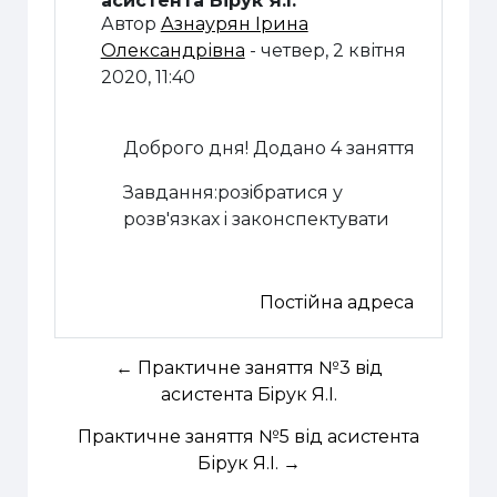
асистента Бірук Я.І.
Автор
Азнаурян Ірина
Олександрівна
-
четвер, 2 квітня
2020, 11:40
Доброго дня! Додано 4 заняття
Завдання:розiбратися у
розв'язках i законспектувати
Постійна адреса
← Практичне заняття №3 вiд
асистента Бiрук Я.I.
Практичне заняття №5 від асистента
Бірук Я.І. →