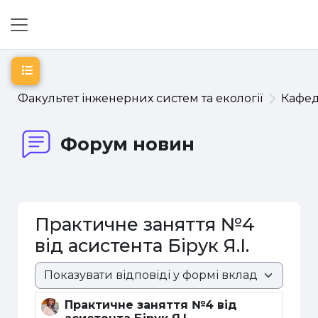
Перейти до головного вмісту
Бокова панель
Відкритий покажчик курсу
Факультет інженерних систем та екології
Кафе
Форум новин
Практичне заняття №4
від асистента Бірук Я.І.
Режим показу
Практичне заняття №4 від
Кількість відповідей: 0