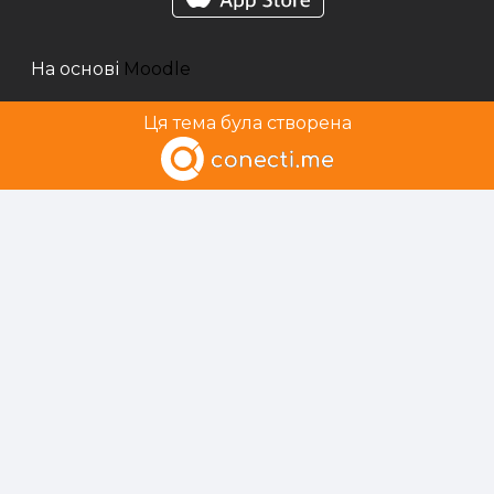
На основі
Moodle
Ця тема була створена