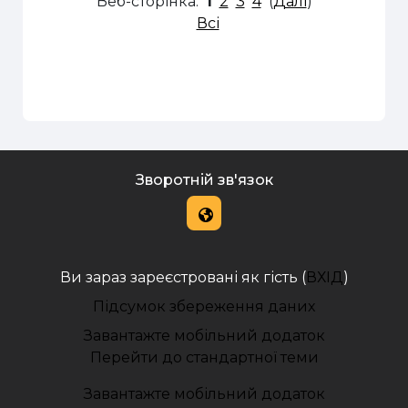
Веб-сторінка:
1
2
3
4
(
Далі
)
Всі
Зворотній зв'язок
Ви зараз зареєстровані як гість (
ВХІД
)
Підсумок збереження даних
Завантажте мобільний додаток
Перейти до стандартної теми
Завантажте мобільний додаток