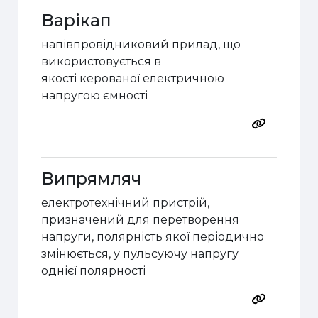
Варікап
напівпровідников
ий
прилад, що
використову
є
ться в
якості керованої електричною
напругою ємності
Випрямляч
електротехнічн
ий
пристр
ій
,
призначен
ий
для перетворення
напруги, полярність якої періодично
змінюється, у пульсуючу напругу
однієї полярності