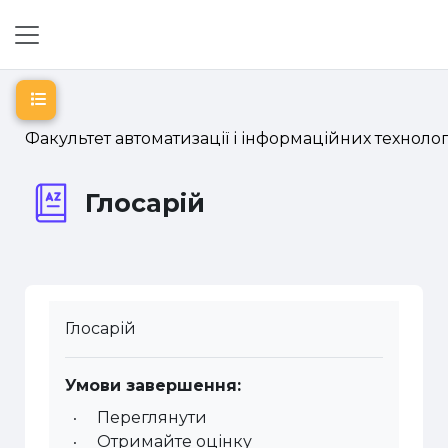
Перейти до головного вмісту
Бокова панель
Відкритий покажчик курсу
Факультет автоматизації і інформаційних технолог
Глосарій
Глосарій
Умови завершення:
Переглянути
Отримайте оцінку