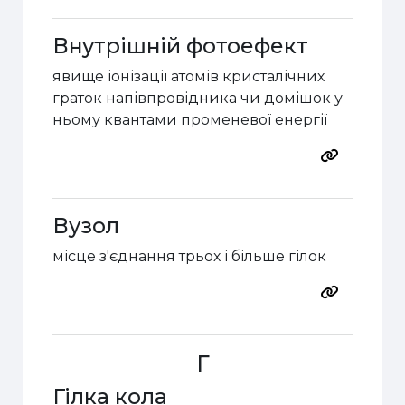
Внутрішній фотоефект
явище
іонізації атомів кристалічних
граток напівпровідника чи домішок у
ньому квантами променевої енергії
Вузол
місце з'єднання трьох і більше гілок
Г
Гілка кола