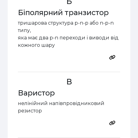
Б
Біполярний транзистор
тришарова структура
p
-
n
-
p
або
n
-
p
-
n
типу,
яка має два
p
-
n
переходи і виводи від
кожного шару
В
Варистор
нелінійний напівпровідниковий
резистор