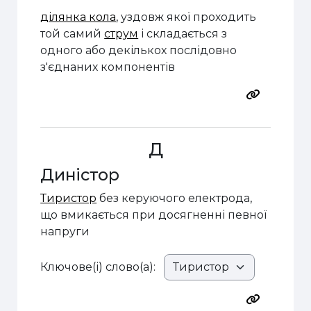
ділянка кола
, уздовж якої проходить
той самий
струм
і
складається з
одного або декількох послідовно
з'єднаних компонентів
Д
Диністор
Тиристор
без керуючого електрода,
що вмикається при досягненні певної
напруги
Ключове(і) слово(а):