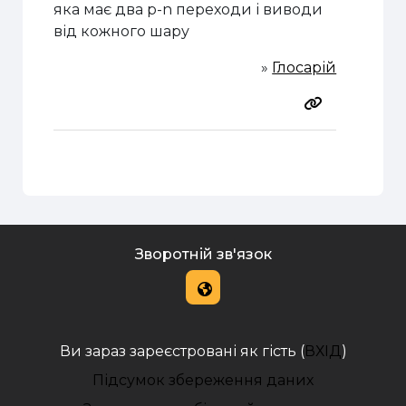
яка має два
p
-
n
переходи і виводи
від кожного шару
»
Глосарій
Зворотній зв'язок
Ви зараз зареєстровані як гість (
ВХІД
)
Підсумок збереження даних