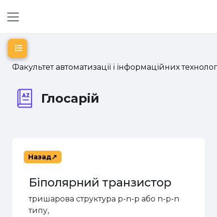
Перейти до головного вмісту
Бокова панель
Відкритий покажчик курсу
Факультет автоматизації і інформаційних технолог
Глосарій
Назад
Біполярний транзистор
тришарова структура
p
-
n
-
p
або
n
-
p
-
n
типу,