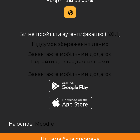
Зворотній зв'язок
Ви не пройшли аутентифікацію (
ВХІД
)
Підсумок збереження даних
Завантажте мобільний додаток
Перейти до стандартної теми
Завантажте мобільний додаток
На основі
Moodle
Ця тема була створена