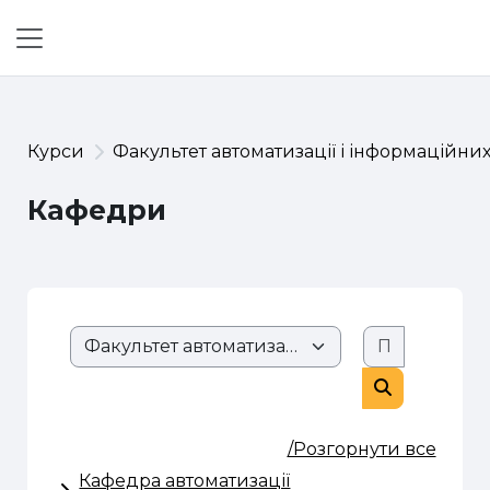
Перейти до головного вмісту
Бокова панель
Курси
Факультет автоматизації і інформаційних
Кафедри
Пошук ку
Розділи сайту
Пошук курс
/Розгорнути все
Кафедра автоматизації