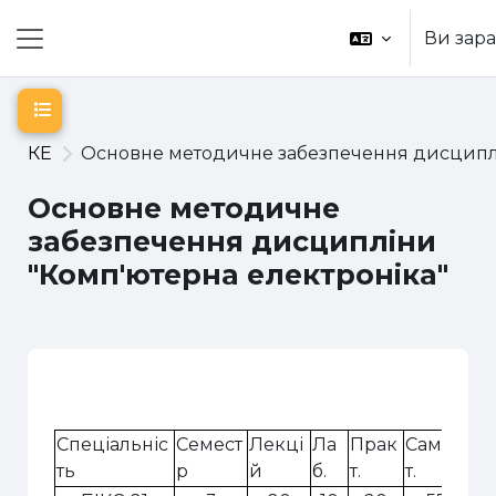
Перейти до головного вмісту
Ви зара
Бокова панель
Відкритий покажчик курсу
КЕ
Основне методичне забезпечення дисциплі
Основне методичне
забезпечення дисципліни
"Комп'ютерна електроніка"
Схема розділу
Спеціальніс
Семест
Лекці
Ла
Прак
Самос
Пі
ть
р
й
б.
т.
т.
ко