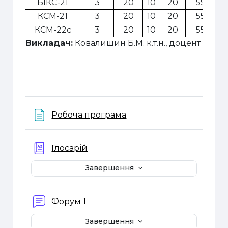
БІКС-21
3
20
10
20
55
КСМ-21
3
20
10
20
55
КСМ-22с
3
20
10
20
55
Викладач:
Ковалишин Б.М. к.т.н., доцент
Веб-сторінка
Робоча програма
Глосарій
Завершення
Форум 1
Завершення