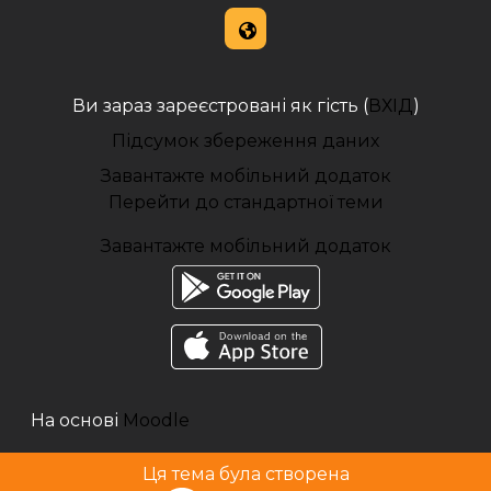
Ви зараз зареєстровані як гість (
ВХІД
)
Підсумок збереження даних
Завантажте мобільний додаток
Перейти до стандартної теми
Завантажте мобільний додаток
На основі
Moodle
Ця тема була створена