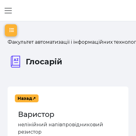
Перейти до головного вмісту
Бокова панель
Відкритий покажчик курсу
Факультет автоматизації і інформаційних технолог
Глосарій
Назад
Варистор
нелінійний напівпровідниковий
резистор