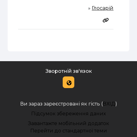
»
Глосарій
Зворотній зв'язок
Ви зараз зареєстровані як гість (
ВХІД
)
Підсумок збереження даних
Завантажте мобільний додаток
Перейти до стандартної теми