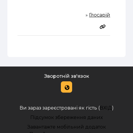
»
Глосарій
Зворотній зв'язок
Ви зараз зареєстровані як гість (
ВХІД
)
Підсумок збереження даних
Завантажте мобільний додаток