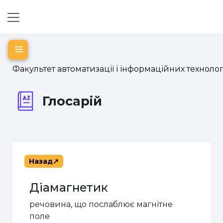
Перейти до головного вмісту
Бокова панель
Відкритий покажчик курсу
Факультет автоматизації і інформаційних технолог
Глосарій
Назад
Діамагнетик
речовина, що послаблює магнітне
поле