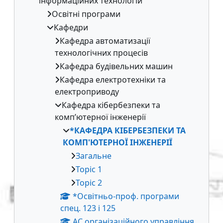
інформаційних технологій
Освітні програми
Кафедри
Кафедра автоматизації
технологічних процесів
Кафедра будівельних машин
Кафедра електротехніки та
електроприводу
Кафедра кібербезпеки та
комп’ютерної інженерії
*КАФЕДРА КІБЕРБЕЗПЕКИ ТА
КОМП'ЮТЕРНОЇ ІНЖЕНЕРІЇ
Загальне
Topic 1
Topic 2
*Освітньо-проф. програми
спец. 123 і 125
АС організаційного управління