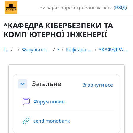
Перейти до головного вмісту
Ви зараз зареєстровані як гість (
ВХІД
)
*КАФЕДРА КІБЕРБЕЗПЕКИ ТА
КОМП'ЮТЕРНОЇ ІНЖЕНЕРІЇ
Головна
Курси
Факультет автоматизації і інформаційних технологій
Кафедри
Кафедра кібербезпеки та комп’ютерної інженерії
*КАФЕДРА КІБЕРБЕЗПЕКИ ТА КОМП'ЮТЕРНОЇ ІНЖЕНЕРІЇ
Схема розділу
Загальне
Згорнути все
Згорнути
Форум новин
URL
send.monobank