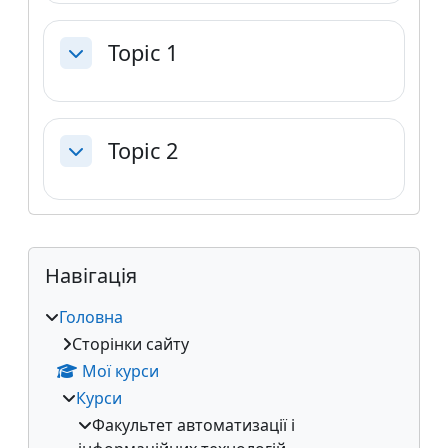
Topic 1
Згорнути
Topic 2
Згорнути
Блоки
Додаткові блоки
Пропустити Навігація
Навігація
Головна
Сторінки сайту
Мої курси
Курси
Факультет автоматизації і