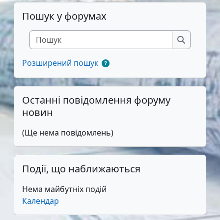
Пропустити Пошук у форумах
Пошук у форумах
Пошук
Пошук
Розширений пошук
Пропустити Останні повідомлення форуму новин
Останні повідомлення форуму
новин
(Ще нема повідомлень)
Пропустити Події, що наближаються
Події, що наближаються
Нема майбутніх подій
Календар