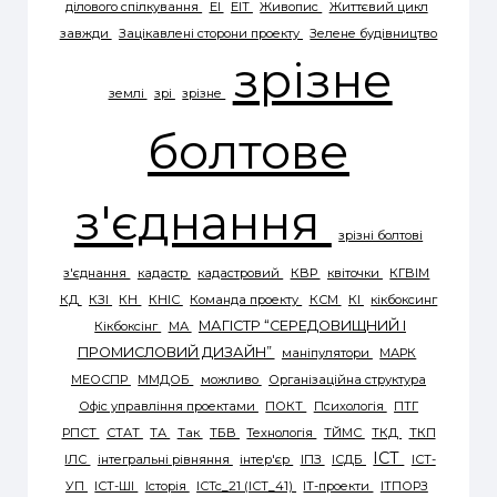
ділового спілкування
ЕІ
ЕІТ
Живопис
Життєвий цикл
завжди
Зацікавлені сторони проекту
Зелене будівництво
зрізне
землі
зрі
зрізне
болтове
з'єднання
зрізні болтові
з'єднання
кадастр
кадастровий
КВР
квіточки
КГBIM
КД
КЗІ
КН
КНІС
Команда проекту
КСМ
КІ
кікбоксинг
МАГІСТР “СЕРЕДОВИЩНИЙ І
Кікбоксінг
МА
ПРОМИСЛОВИЙ ДИЗАЙН”
маніпулятори
МАРК
МЕОСПР
ММДОБ
можливо
Організаційна структура
Офіс управління проектами
ПОКТ
Психологія
ПТГ
РПСТ
СТАТ
ТА
Так
ТБВ
Технологія
ТЙМС
ТКД
ТКП
ІСТ
ІЛС
інтегральні рівняння
інтер'єр
ІПЗ
ІСДБ
ІСТ-
УП
ІСТ-ШІ
Історія
ІСТс_21 (ІСТ_41)
ІТ-проекти
ІТПОРЗ