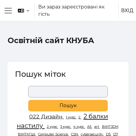
Перейти до головного вмісту
Ви зараз зареєстровані як
ВХІД
гість
Бокова панель
Освітній сайт КНУБА
Пошук міток
Пошук міток
2 балки
022 Дизайн
1 курс
2
настилу
2 курс
3 курс
4 курс
A5
art
BIMТ3DМ
BIMТКГШІ
Computer Science
CSN
cybersecurity
D5
D7