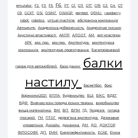
F6
emulator
F2
F3
F5
F7
G1
G11
G17
G19
G3
G4
G7
G9
GСХТ
OSI
OSINT
OWASP
pentest
QEMU
raspberry
robot
robotics
virtual machine
абстрактна композиція
Автоцентр
Академічна доброчесність
Академічне письмо
Акустичні властивості
АКІТР
АЛООТ
АМ
арт-кластери
АРХ
арх. про.
арх.про.
Архітектура
архітектурна
композиція
архітектурне проектування
Багаторівневий
балки
гараж для автомобілей
бази даних
настилу
баскетбол
бокс
боржники2021
БПЛА
будівництво
БЦІ
БІКС
ВДЕГ
ВДФ
Вивчаю різні породи різних тварин
виробництво
вища математика
ВМ
ВП
ВПМ
ГД
Геодезія
гитара
глосарій
ГМ
ГІТОГ
дерев'яна архітектура
Державне
управління
Дизайн
динаміка
ДМ
ДО
ДОКТОР
ФІЛОСОФІЇ
ДП
ЕММ
Енергоефективність
ЕСАЕ
Етика