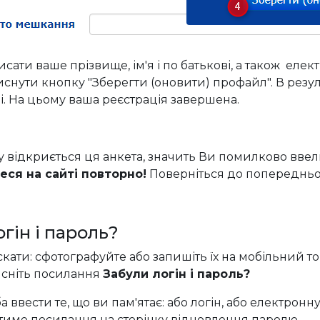
сати ваше прізвище, ім'я і по батькові, а також елек
иснути кнопку "Зберегти (оновити) профайл". В резу
ові. На цьому ваша реєстрація завершена.
 відкриється ця анкета, значить Ви помилково вве
еся на сайті повторно!
Поверніться до попередньої
гін і пароль?
ати: сфотографуйте або запишіть їх на мобільний тощо
тисніть посилання
Забули логін і пароль?
 ввести те, що ви пам'ятає: або логін, або електронну
тиме посилання на сторінку відновлення паролю.