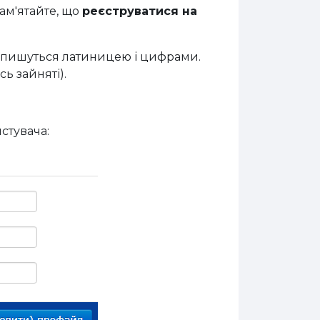
пам'ятайте, що
реєструватися на
що пишуться латиницею і цифрами.
ь зайняті).
стувача: