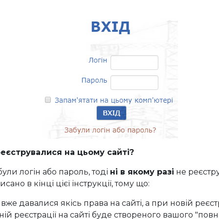
еєструвалися на цьому сайті?
ули логін або пароль, тоді
ні в якому разі
не реєстру
сано в кінці цієї інструкції, тому що:
же давалися якісь права на сайті, а при новій реєст
ій реєстрації на сайті буде створеного вашого "повн