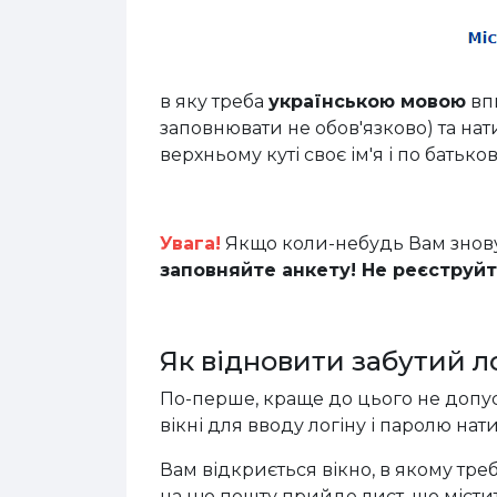
в яку треба
українською мовою
впи
заповнювати не обов'язково) та нат
верхньому куті своє ім'я і по батьк
Увага!
Якщо коли-небудь Вам знову
заповняйте анкету! Не реєструйт
Як відновити забутий ло
По-перше, краще до цього не допуск
вікні для вводу логіну і паролю на
Вам відкриється вікно, в якому треба
на цю пошту прийде лист, що місти