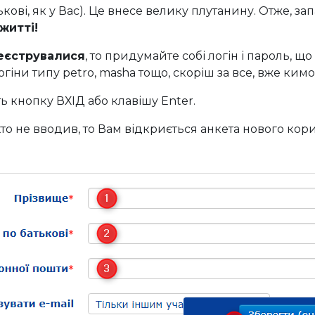
ькові, як у Вас). Це внесе велику плутанину. Отже, за
житті!
реєструвалися
, то придумайте собі логін і пароль, 
гіни типу petro, masha тощо, скоріш за все, вже кимос
ть кнопку ВХІД або клавішу Enter.
хто не вводив, то Вам відкриється анкета нового кори