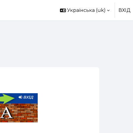
Українська ‎(uk)‎
ВХІД