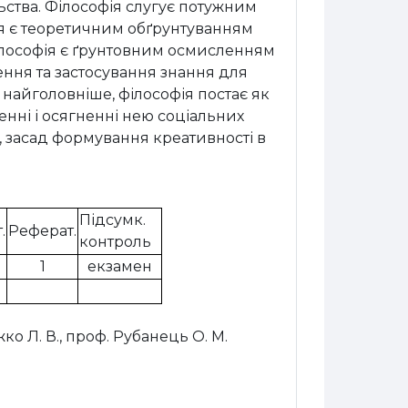
ьства.
Філософія слугує потужним
ія є теоретичним обґрунтуванням
 філософія є ґрунтовним осмисленням
ння та застосування знання для
, найголовніше, філософія постає як
ренні і осягненні нею соціальних
у, засад формування креативності в
Підсумк.
.
Реферат.
контроль
1
екзамен
ко Л. В., проф. Рубанець О. М.