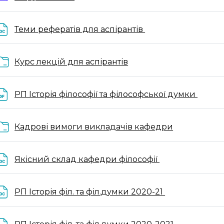
Файл
Теми рефератів для аспірантів
Папка
Курс лекцій для аспірантів
Файл
РП Історія філософії та філософської думки
Папка
Кадрові вимоги викладачів кафедри
Файл
Якісний склад кафедри філософії
Файл
РП Історія філ. та філ.думки 2020-21
Файл