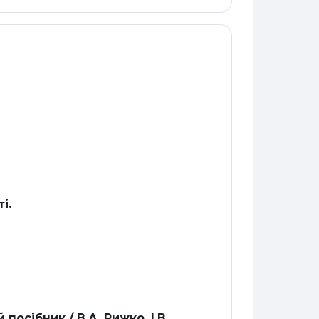
і.
посібник./ В.А. Рижко, І.В.