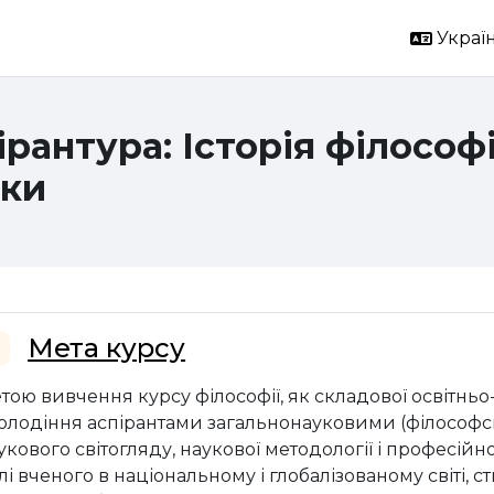
Україн
ірантура: Історія філософ
ки
ема розділу
Мета курсу
горнути
тою вивчення курсу філософії, як складової освітньо
олодіння аспірантами загальнонауковими (філософ
укового світогляду, наукової методології і професій
лі вченого в національному і глобалізованому світі,