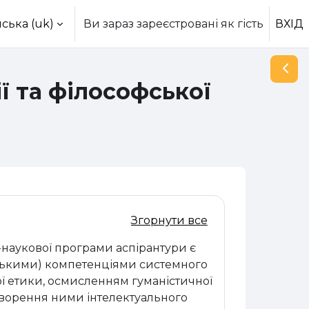
ська ‎(uk)‎
Ви зараз зареєстровані як гість
ВХІД
Відк
ії та філософської
Згорнути все
-наукової програми аспірантури є
ськими) компетенціями системного
ної етики, осмисленням гуманістичної
 створення ними інтелектуального