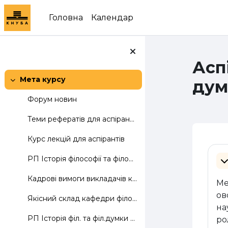
Перейти до головного вмісту
Головна
Календар
Асп
Мета курсу
дум
Згорнути
Форум новин
Теми рефератів для аспірантів
Курс лекцій для аспірантів
Сх
РП Історія філософії та філософської думки
З
Кадрові вимоги викладачів кафедри
Ме
ов
Якісний склад кафедри філософії
на
РП Історія філ. та філ.думки 2020-21
ро