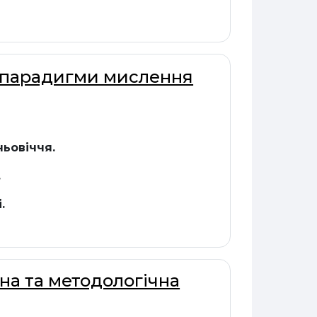
ві парадигми мислення
ьовіччя.
.
.
чна та методологічна