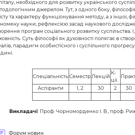
піталу, необхідного для розвитку українського суспіл
тодологічним джерелом. Тут, з одного боку, філософ
істу та характеру функціонування методу, а з іншої,
номену науки, рефлексією засад наукового дослідже
ворення програм соціального розвитку суспільства.
І
ховність. Суть філософії як духовності полягає в ство
еалів, парадигм особистісного і суспільного прогрес
дині.
К-
Спеціальність
Семестр
Лекцій
Практ
ції.
Аспіранти
1, 2
30
2
30
Викладачі
: Проф. Чорноморденко І. В., проф. Риж
Форум новин