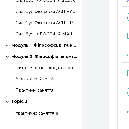
Силабус ФІЛОСОФІЯ 2020-21
Силабус Філософія АСП.БУДІВНИЦТВО
Силабус Філософія АСП.ПРИК.МЕХ..2021-22
Силабус ФІЛОСОФІЯ МАШ. 2020-21
Модуль 1. Філософські та наукові парадигми мислення
Згорнути
Модуль 2. Філософія як онтологічна та методологічна основа наукового дослідження
Згорнути
Питання до кандидатського іспиту з філософії.
бібліотека КНУБА
Практичні заняття
Topic 3
Згорнути
практичне заняття