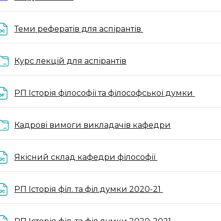
File
Теми рефератів для аспірантів
Folder
Курс лекцій для аспірантів
File
РП Історія філософії та філософської думки
Folder
Кадрові вимоги викладачів кафедри
File
Якісний склад кафедри філософії
File
РП Історія філ. та філ.думки 2020-21
File