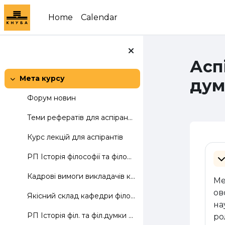
Skip to main content
Home
Calendar
Асп
Мета курсу
дум
Collapse
Форум новин
Теми рефератів для аспірантів
Курс лекцій для аспірантів
Se
РП Історія філософії та філософської думки
Co
Кадрові вимоги викладачів кафедри
Ме
ов
Якісний склад кафедри філософії
на
РП Історія філ. та філ.думки 2020-21
ро