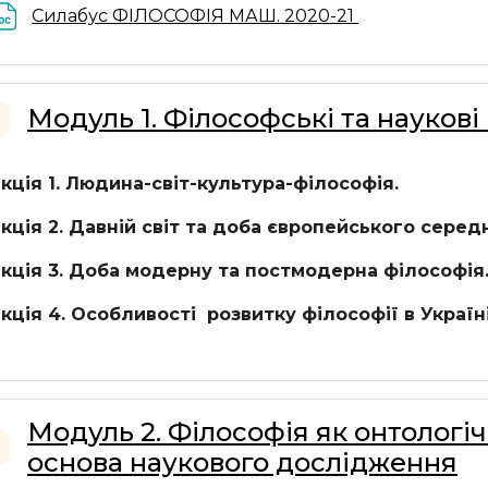
File
Силабус ФІЛОСОФІЯ МАШ. 2020-21
Модуль 1. Філософські та науко
llapse
кція 1. Людина-світ-культура-філософія.
кція 2. Давній світ та доба європейського
середн
кція 3.
Доба модерну та постмодерна філософія
кція 4. Особливості розвитку філософії в Україні
Модуль 2. Філософія як онтологі
основа наукового дослідження
llapse