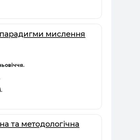
ві парадигми мислення
ьовіччя.
.
.
чна та методологічна