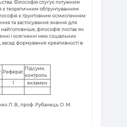
ьства.
Філософія слугує потужним
ія є теоретичним обґрунтуванням
 філософія є ґрунтовним осмисленням
ння та застосування знання для
, найголовніше, філософія постає як
ренні і осягненні нею соціальних
у, засад формування креативності в
Підсумк.
.
Реферат.
контроль
1
екзамен
ко Л. В., проф. Рубанець О. М.