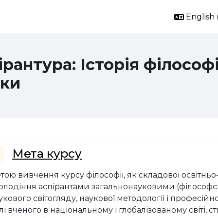
English ‎
ірантура: Історія філософ
ки
ction outline
Мета курсу
llapse
тою вивчення курсу філософії, як складової освітньо
олодіння аспірантами загальнонауковими (філософ
укового світогляду, наукової методології і професій
лі вченого в національному і глобалізованому світі,