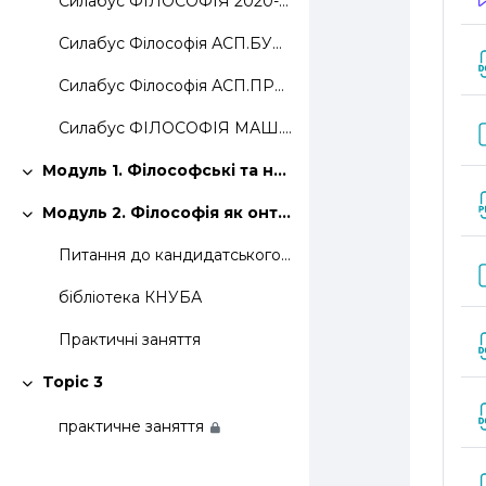
Силабус ФІЛОСОФІЯ 2020-21
Силабус Філософія АСП.БУДІВНИЦТВО
Силабус Філософія АСП.ПРИК.МЕХ..2021-22
Силабус ФІЛОСОФІЯ МАШ. 2020-21
Модуль 1. Філософські та наукові парадигми мислення
Collapse
Модуль 2. Філософія як онтологічна та методологічна основа наукового дослідження
Collapse
Питання до кандидатського іспиту з філософії.
бібліотека КНУБА
Практичні заняття
Topic 3
Collapse
практичне заняття