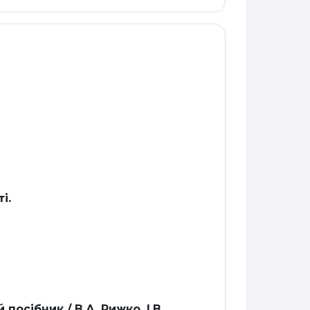
і.
посібник./ В.А. Рижко, І.В.