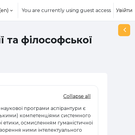
(en)‎
You are currently using guest access
Увійти
Open
ії та філософської
Collapse all
-наукової програми аспірантури є
ськими) компетенціями системного
ної етики, осмисленням гуманістичної
 створення ними інтелектуального