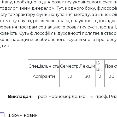
піталу, необхідного для розвитку українського суспіл
тодологічним джерелом. Тут, з одного боку, філософ
істу та характеру функціонування методу, а з іншої,
номену науки, рефлексією засад наукового дослідже
ворення програм соціального розвитку суспільства.
І
ховність. Суть філософії як духовності полягає в ство
еалів, парадигм особистісного і суспільного прогрес
дині.
К-
Спеціальність
Семестр
Лекцій
Практ
ції.
Аспіранти
1, 2
30
2
30
Викладачі
: Проф. Чорноморденко І. В., проф. Риж
Forum
Форум новин