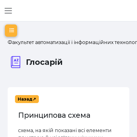
Перейти до головного вмісту
Бокова панель
Відкритий покажчик курсу
Факультет автоматизації і інформаційних технолог
Глосарій
Назад
Принципова схема
схема
, на якій показані всі елементи