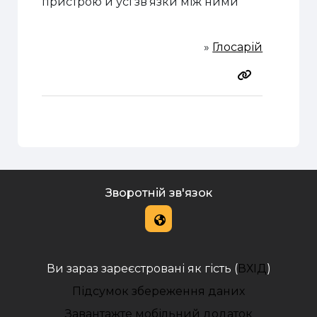
пристрою й усі зв'язки між
ними
»
Глосарій
Зворотній зв'язок
Ви зараз зареєстровані як гість (
ВХІД
)
Підсумок збереження даних
Завантажте мобільний додаток