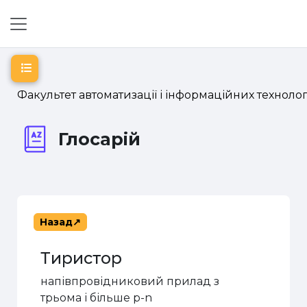
Перейти до головного вмісту
Бокова панель
Відкритий покажчик курсу
Факультет автоматизації і інформаційних технолог
Глосарій
Назад
Тиристор
напівпровідниковий прилад з
трьома і більше p-n