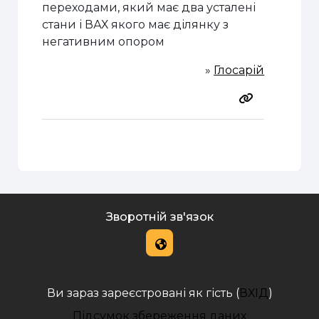
переходами, який має два усталені
стани і ВАХ якого має ділянку з
негативним опором
»
Глосарій
Зворотній зв'язок
Ви зараз зареєстровані як гість (
ВХІД
)
Підсумок збереження даних