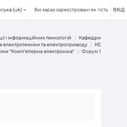
ська ‎(uk)‎
Ви зараз зареєстровані як гість
ВХІД
ії і інформаційних технологій
Кафедри
 електротехніки та електроприводу
КЕ
ни "Комп'ютерна електроніка"
Форум 1