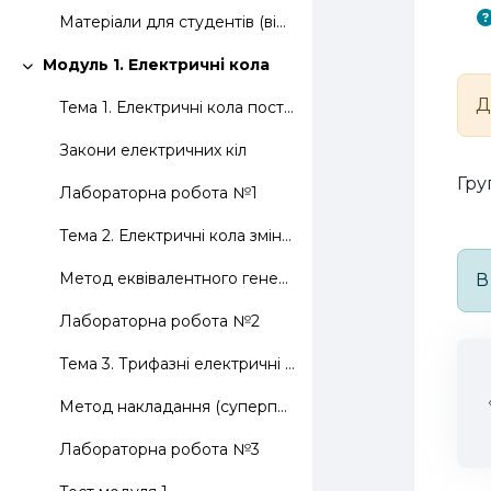
Матеріали для студентів (віртуальні лабораторні роботи для дистанційного виконання)
Модуль 1. Електричні кола
Згорнути
Д
Тема 1. Електричні кола постійного струму
Закони електричних кіл
Гру
Лабораторна робота №1
Тема 2. Електричні кола змінного струму
Метод еквівалентного генератора
В
Лабораторна робота №2
Тема 3. Трифазні електричні кола змінного струму
Метод накладання (суперпозиції)
Лабораторна робота №3