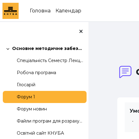
Перейти до головного вмісту
Головна
Календар
Основне методичне забезпечення дисципліни "Комп'ютерна електроніка"
Згорнути
Спеціальність Семестр Лекцій Лаб. Практ....
Робоча програма
Глосарій
Форум 1
Форум новин
Ум
Файли програм для розрахунку електричних кіл
Освітній сайт КНУБА