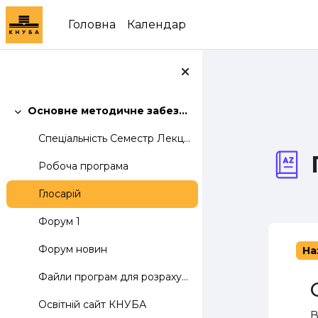
Перейти до головного вмісту
Головна
Календар
Основне методичне забезпечення дисципліни "Комп'ютерна електроніка"
Згорнути
Спеціальність Семестр Лекцій Лаб. Практ....
Робоча програма
Глосарій
Форум 1
Форум новин
На
Файли програм для розрахунку електричних кіл
Освітній сайт КНУБА
В