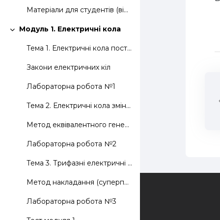
Матеріали для студентів (віртуальні лабораторні роботи для дистанційного виконання)
Модуль 1. Електричні кола
Згорнути
Тема 1. Електричні кола постійного струму
Закони електричних кіл
Лабораторна робота №1
Тема 2. Електричні кола змінного струму
Метод еквівалентного генератора
Лабораторна робота №2
Тема 3. Трифазні електричні кола змінного струму
Метод накладання (суперпозиції)
Зворотній зв'язок
Лабораторна робота №3