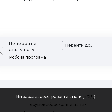
Попередня
Перейти до...
діяльність
Робоча програма
Ви зараз зареєстровані як гість (
ВХІД
)
Підсумок збереження даних