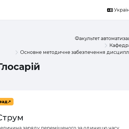
Україн
Факультет автоматизац
Кафедра
Основне методичне забезпечення дисциплі
Глосарій
зад
Струм
еличина заряду переміщеного за одиницю часу