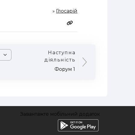
»
Глосарій
Наступна
діяльність
Форум 1
Завантажте мобільний додаток