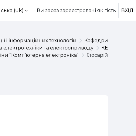
ська ‎(uk)‎
Ви зараз зареєстровані як гість
ВХІД
ії і інформаційних технологій
Кафедри
 електротехніки та електроприводу
КЕ
ни "Комп'ютерна електроніка"
Глосарій