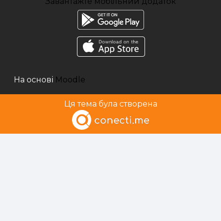
Завантажте мобільний додаток
На основі
Moodle
Ця тема була створена