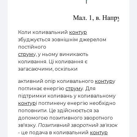
Коли коливальний
контур
збуджується зовнішнім джерелом
постійного
струм
у, у ньому виникають
коливання. Ці коливання є
загасаючими, оскільки
активний опір коливального
контур
у
поглинає енергію
струм
у. Для
підтримки коливань у коливальному
контур
і поглинену енергію необхідно
поповнити. Це здійснюється за
допомогою позитивного зворотного
зв'язку.
Позитивний
зворотний зв'язок
- це подача в коливальний
контур