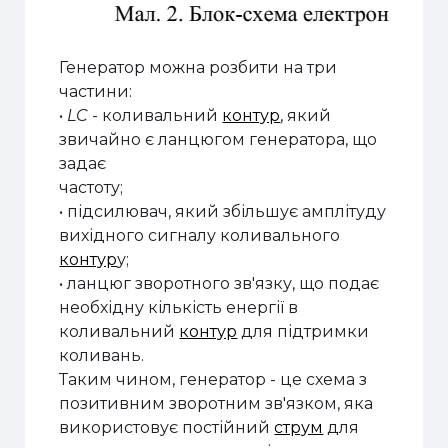
Генератор можна розбити на три
частини:
•
LC
- коливальний
контур
, який
звичайно є ланцюгом генератора, що
задає
частоту;
• підсилювач, який збільшує амплітуду
вихідного сигналу коливального
контур
у;
• ланцюг зворотного зв'язку, що подає
необхідну кількість енергії в
коливальний
контур
для підтримки
коливань.
Таким чином, генератор - це схема з
позитивним зворотним зв'язком, яка
використовує постійний
струм
для