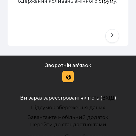
одержання коливань змінного
струм
у.
Зворотній зв'язок
Ви зараз зареєстровані як гість (
ВХІД
)
Підсумок збереження даних
Завантажте мобільний додаток
Перейти до стандартної теми