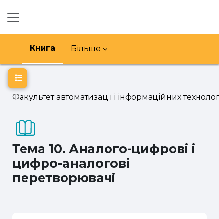
Перейти до головного вмісту
Бокова панель
Книга
Більше
Відкритий покажчик курсу
Факультет автоматизації і інформаційних технолог
Тема 10. Аналого-цифрові і
цифро-аналогові
перетворювачі