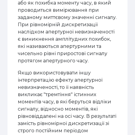
або як похибка моменту часу, в який
проводиться вимірювання при
заданому миттєвому значенні сигналу.
При рівномірній дискретизації
наслідком апертурної невизначеності
є виникнення амплітудних похибок,
які називаються апертурними та
чисельно рівні приростові сигналу
протягом апертурного часу.
Якщо використовувати іншу
інтерпретацію ефекту апертурної
невизначеності, то її наявність
викликає "тремтіння" істинних
моментів часу, в які беруться відліки
сигналу, відносно моментів, які
рівновіддалені на осі часу. В результаті
замість рівномірної дискретизації зі
строго постійним періодом