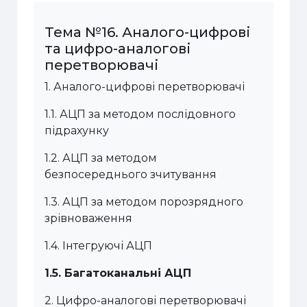
Тема №16. Аналого-цифрові
та цифро-аналогові
перетворювачі
1. Аналого-цифрові перетворювачі
1.1. АЦП за
методом
послідовного
підрахунку
1.2.
АЦП за
методом
безпосереднього зчитування
1.3.
АЦП за
методом
порозрядного
зрівноваження
1.4.
Інтегруючі АЦП
1.5.
Багатоканальні АЦП
2. Ц
ифро-аналогові перетворювачі