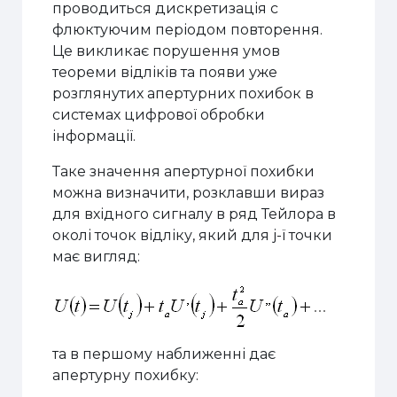
проводиться дискретизація с
флюктуючим періодом повторення.
Це викликає порушення умов
теореми відліків та появи уже
розглянутих апертурних похибок в
системах цифрової обробки
інформації.
Таке значення апертурної похибки
можна визначити, розклавши вираз
для вхідного сигналу в ряд Тейлора в
околі точок відліку, який для j-ї точки
має вигляд:
та в першому наближенні дає
апертурну похибку: