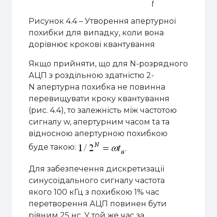
Рисунок 4.4 – Утворення апертурної
похибки для випадку, коли вона
дорівнює крокові квантування
Якщо прийняти, що для N-розрядного
АЦП з роздільною здатністю 2-
N апертурна похибка не повинна
перевищувати кроку квантування
(рис. 4.4), то залежність між частотою
сигналу w, апертурним часом ta та
відносною апертурною похибкою
буде такою:
Для забезпечення дискретизації
синусоїдального сигналу частота
якого 100 кГц з похибкою 1% час
перетворення АЦП повинен бути
рівним 25 нс. У той же час за