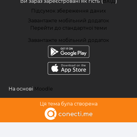
Ви зараз зареєстровані як гість (
ВХІД
)
Підсумок збереження даних
Завантажте мобільний додаток
Перейти до стандартної теми
Завантажте мобільний додаток
На основі
Moodle
Ця тема була створена