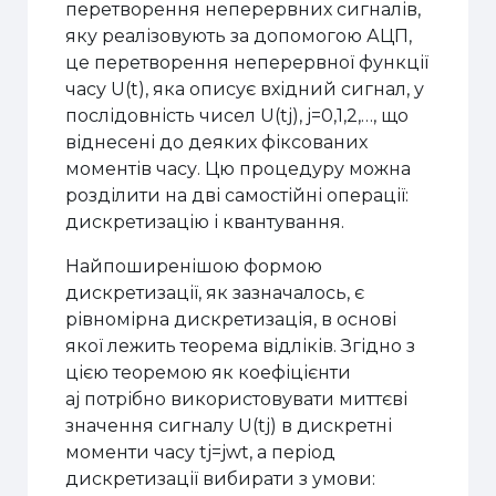
перетворення неперервних сигналів,
яку реалізовують за допомогою АЦП,
це перетворення неперервної функції
часу U(t), яка описує вхідний сигнал, у
послідовність чисел U(tj), j=0,1,2,…, що
віднесені до деяких фіксованих
моментів часу. Цю процедуру можна
розділити на дві самостійні операції:
дискретизацію і квантування.
Найпоширенішою формою
дискретизації, як зазначалось, є
рівномірна дискретизація, в основі
якої лежить теорема відліків. Згідно з
цією теоремою як коефіцієнти
aj потрібно використовувати миттєві
значення сигналу U(tj) в дискретні
моменти часу tj=jwt, а період
дискретизації вибирати з умови: