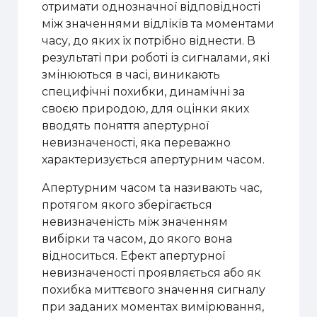
отримати однозначної відповідності
між значеннями відліків та моментами
часу, до яких їх потрібно віднести. В
результаті при роботі із сигналами, які
змінюються в часі, виникають
специфічні похибки, динамічні за
своєю природою, для оцінки яких
вводять поняття апертурної
невизначеності, яка переважно
характеризується апертурним часом.
Апертурним часом ta називають час,
протягом якого зберігається
невизначеність між значенням
вибірки та часом, до якого вона
відноситься. Ефект апертурної
невизначеності проявляється або як
похибка миттєвого значення сигналу
при заданих моментах вимірювання,