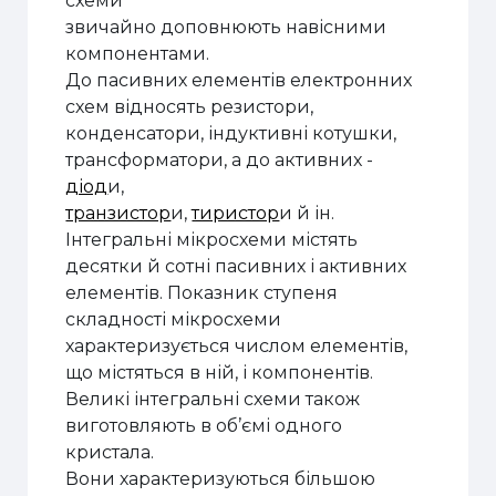
схеми
звичайно доповнюють навісними
компонентами.
До пасивних елементів електронних
схем відносять резистори,
конденсатори, індуктивні котушки,
трансформатори, а до активних -
діод
и,
транзистор
и,
тиристор
и й ін.
Інтегральні мікросхеми містять
десятки й сотні пасивних і активних
елементів. Показник ступеня
складності мікросхеми
характеризується числом елементів,
що містяться в ній, і компонентів.
Великі інтегральні схеми також
виготовляють в об’ємі одного
кристала.
Вони характеризуються більшою