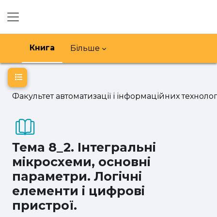
Перейти до головного вмісту
Бокова панель
Книга
Більше
Відкритий покажчик курсу
Факультет автоматизації і інформаційних технолог
Тема 8_2. Інтегральні
мікросхеми, основні
параметри. Логічні
елементи і цифрові
пристрої.