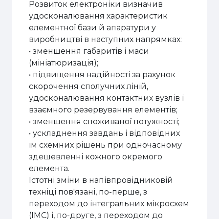
Розвиток електроніки визначив
удосконалювання характеристик
елементної бази й апаратури у
виробництві в наступних напрямках:
• зменшення габаритів і маси
(мініатюризація);
• підвищення надійності за рахунок
скорочення сполучних ліній,
удосконалювання контактних вузлів і
взаємного резервування елементів;
• зменшення споживаної потужності;
• ускладнення завдань і відповідних
їм схемних рішень при одночасному
здешевленні кожного окремого
елемента.
Істотні зміни в напівпровідниковій
техніці пов'язані, по-перше, з
переходом до інтегральних мікросхем
(ІМС) і, по-друге, з переходом до