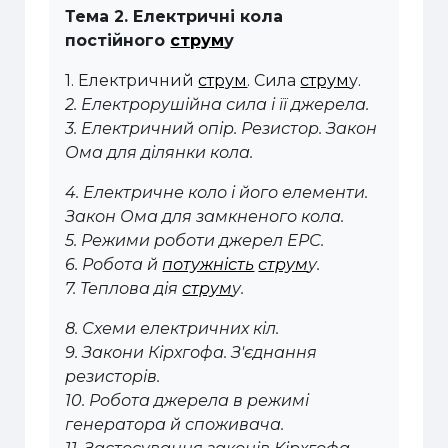
Тема 2. Електричні кола
постійного
струм
у
1. Електричний
струм
. Сила
струм
у.
2. Електрорушійна сила і її джерела.
3. Електричний опір. Резистор. Закон
Ома для ділянки кола.
4. Електричне коло і його елементи.
Закон Ома для замкненого кола.
5. Режими роботи джерел ЕРС.
6. Робота й
потужність
струм
у.
7. Теплова дія
струм
у.
8. Схеми електричних кіл.
9. Закони Кірхгофа. З'єднання
резисторів.
10. Робота джерела в режимі
генератора й споживача.