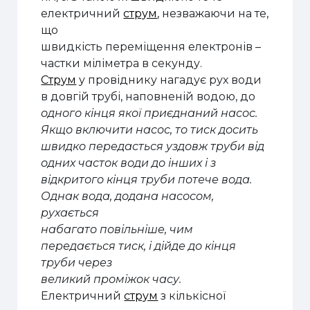
електричний
струм
, незважаючи на те,
що
швидкість переміщення електронів –
частки міліметра в секунду.
Струм
у провіднику нагадує рух води
в довгій трубі, наповненій водою, до
одного кінця якої приєднаний насос.
Якщо включити насос, то тиск досить
швидко передасться уздовж труби від
одних часток води до інших і з
відкритого кінця труби потече вода.
Однак вода, додана насосом,
рухається
набагато повільніше, чим
передається тиск, і дійде до кінця
труби через
великий проміжок часу.
Електричний
струм
з кількісної