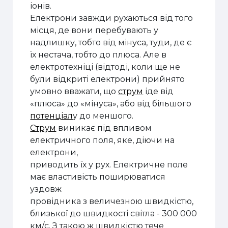
іонів.
Електрони завжди рухаються від того
місця, де вони перебувають у
надлишку, тобто від мінуса, туди, де є
їх нестача, тобто до плюса. Але в
електротехніці (відтоді, коли ще не
були відкриті електрони) прийнято
умовно
вважати, що
струм
іде від
«плюса» до «мінуса»
, або від більшого
потенціал
у
до меншого.
Струм
виникає під впливом
електричного поля, яке, діючи на
електрони,
приводить їх у рух. Електричне поле
має властивість поширюватися
уздовж
провідника з величезною швидкістю,
близької до швидкості світла - 300 000
км/с. З такою ж швидкістю тече