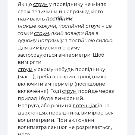
Якщо
струм
у провіднику не міняє
своїх величини й напрямку, його
називають
постійним
.
Інакше кажучи, постійний
струм
– це
такий
струм
, який завжди йде в
одному напрямку з постійною силою.
Для виміру сили
струм
у
застосовуються амперметри. Щоб
виміряти
струм
у якому-небудь провіднику
(мал. 1), треба в розрив провідника
включити
амперметр (послідовне
включення). Тоді
струм
пройде через
прилад і буде
виміряний.
Напруга, або різниця
потенціал
ів на
двох кінцях провідника, вимірюється
вольтметрами. При включенні
вольтметра ланцюг не розривається,
його