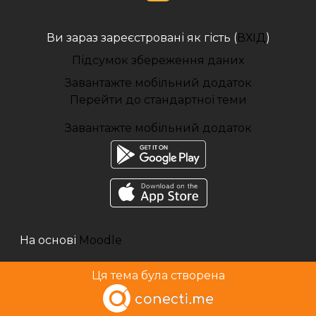
Ви зараз зареєстровані як гість (
ВХІД
)
Підсумок збереження даних
Завантажте мобільний додаток
Перейти до стандартної теми
Завантажте мобільний додаток
На основі
Moodle
Ця тема була створена