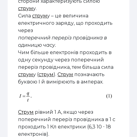
сторони характеризують силою
струм
у.
Сила
струм
у
– це величина
електричного заряду, що проходить
через
поперечний переріз провідника в
одиницю часу.
Чим більше електронів проходить в
одну секунду через поперечний
переріз провідника, тем більша сила
струм
у (
струм
).
Струм
позначають
буквою I й вимірюють в амперах.
Струм
рівний 1 А, якщо через
поперечний переріз провідника в 1 с
проходить 1 Кл електрики (
6,3 10
⋅
18
електронів).