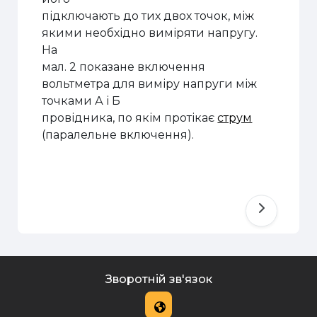
підключають до тих двох точок, між
якими необхідно виміряти напругу.
На
мал. 2 показане включення
вольтметра для виміру напруги між
точками А і Б
провідника, по якім протікає
струм
(паралельне включення).
Зворотній зв'язок