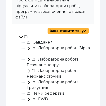
Протоколи для виконання
віртуальних лабораторних робіт,
програмне забезпечення та похідні
файли.
Завантажити теку
Top-level directory
Завдання
Лабораторна робота Зірка
Лабораторна робота
Резонанс напруг
Лабораторна робота
Резонанс струмів
Лабораторна робота
Трикутник
Теми рефератів
EWB