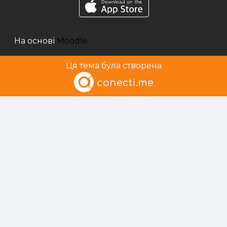
На основі
Moodle
Ця тема була створена