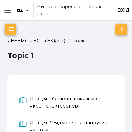
Перейти до головного вмісту
Ви зараз зареєстровані як
ВХІД
гість
Бокова панель
Відкритий покажчик курсу
Відк
ЯЕЕЕМС в ЕС та ЕК(асп)
Topic 1
Topic 1
Схема розділу
Лекція 1. Основні показники
Книга
якості електроенергії
Лекція 2. Відхилення напруги і
Книга
частоти