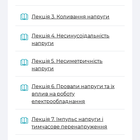
Книга
Лекція 3. Коливання напруги
Лекція 4. Несинусоїдальність
Книга
напруги
Лекція 5. Несиметричність
Книга
напруги
Лекція 6. Провали напруги та їх
вплив на роботу
Книга
електрообладнання
Лекція 7. Імпульс напруги і
Книга
тимчасове перенапруження