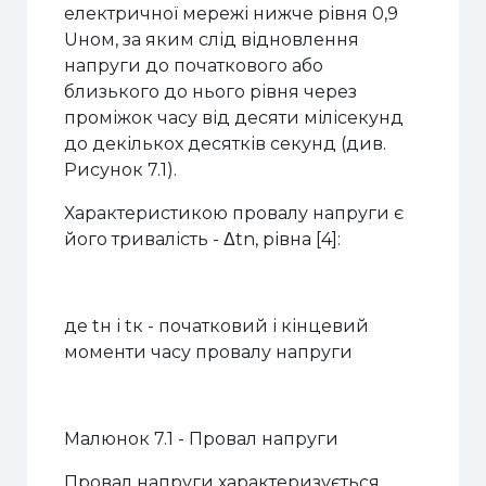
електричної мережі нижче рівня 0,9
Uном, за яким слід відновлення
напруги до початкового або
близького до нього рівня через
проміжок часу від десяти мілісекунд
до декількох десятків секунд (див.
Рисунок 7.1).
Характеристикою провалу напруги є
його тривалість - Δtn, рівна [4]:
де tн і tк - початковий і кінцевий
моменти часу провалу напруги
Малюнок 7.1 - Провал напруги
Провал напруги характеризується