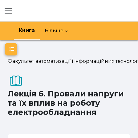
Перейти до головного вмісту
Бокова панель
Книга
Більше
Відкритий покажчик курсу
Факультет автоматизації і інформаційних технолог
Лекція 6. Провали напруги
та їх вплив на роботу
електрообладнання