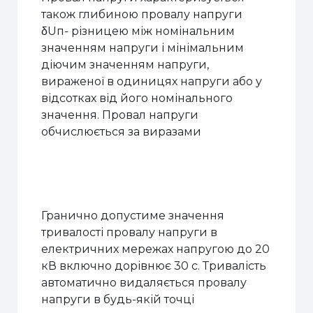
також глибиною провалу напруги
δUп- різницею між номінальним
значенням напруги і мінімальним
діючим значенням напруги,
вираженої в одиницях напруги або у
відсотках від його номінального
значення. Провал напруги
обчислюється за виразами
Гранично допустиме значення
тривалості провалу напруги в
електричних мережах напругою до 20
кВ включно дорівнює 30 с. Тривалість
автоматично видаляється провалу
напруги в будь-якій точці