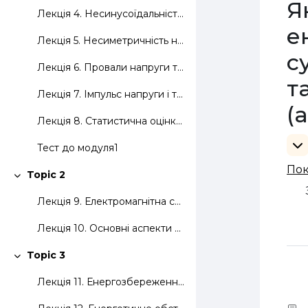
Я
Лекція 4. Несинусоїдальність напруги
е
Лекція 5. Несиметричність напруги
с
Лекція 6. Провали напруги та їх вплив на роботу електрообладнання
т
Лекція 7. Імпульс напруги і тимчасове перенапруження
(
Лекція 8. Статистична оцінка показників якості електроенергії та контроль якості електроенергії
Фі
Тест до модуля1
Ф
Пок
Topic 2
Згорнути
Лекція 9. Електромагнітна сумісність і вплив на неї якості електричної енергії
Лекція 10. Основні аспекти забезпечення електромагнітної сумісності
Topic 3
Згорнути
Лекція 11. Енергозбереження та способи економії електроенергії