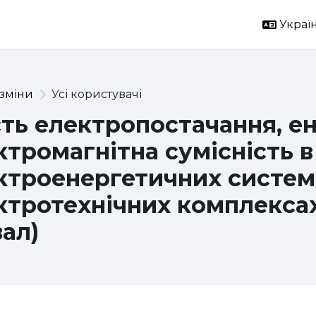
Україн
 зміни
Усі користувачі
сть електропостачання, е
ктромагнітна сумісність в
ктроенергетичних систем
ктротехнічних комплексах
вал)