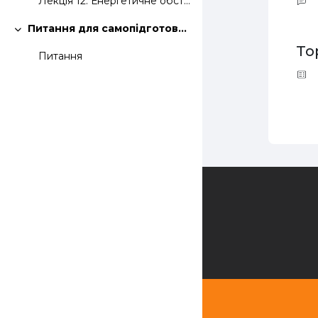
Лекція 12. Енергетичне обстеження і енергоаудит
Питання для самопідготовки
Згорнути
Top
Питання
Зворотній зв'язок