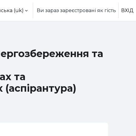
ська ‎(uk)‎
Ви зараз зареєстровані як гість
ВХІД
нергозбереження та
ах та
 (аспірантура)