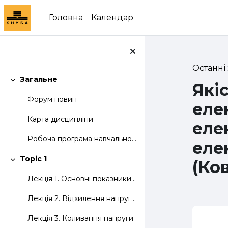
Перейти до головного вмісту
Головна
Календар
Останні
Загальне
Які
Згорнути
Форум новин
еле
Карта дисципліни
еле
Робоча програма навчальної дисципліни
еле
Topic 1
(Ко
Згорнути
Лекція 1. Основні показники якості електроенергії
Лекція 2. Відхилення напруги і частоти
Лекція 3. Коливання напруги