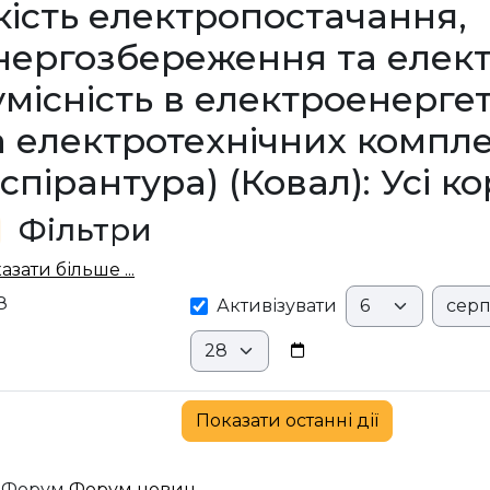
кість електропостачання,
нергозбереження та елек
умісність в електроенерге
а електротехнічних компл
аспірантура) (Ковал): Усі к
Фільтри
льтри
ільтри
азати більше ...
З
День
Місяц
З
Активізувати
Хвилина
Форум
Форум новин