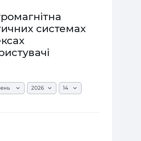
тромагнітна
тичних системах
ексах
ористувачі
ь
Рік
Година