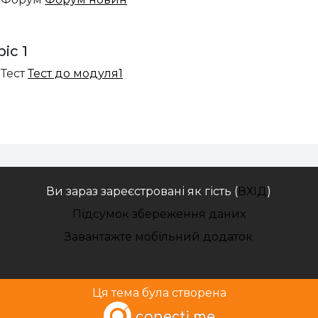
ic 1
Тест
Тест до модуля1
Ви зараз зареєстровані як гість (
ВХІД
)
Підсумок збереження даних
Завантажте мобільний додаток
Ця тема була створена