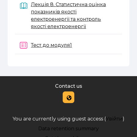
Лекція 8. Статистична оцінка
показників якості
електроенергії та контроль
Book
якості електроенергії
Quiz
Тест до модуля1
Contact us
You are currently using guest access (
Увійти
)
Data retention summary