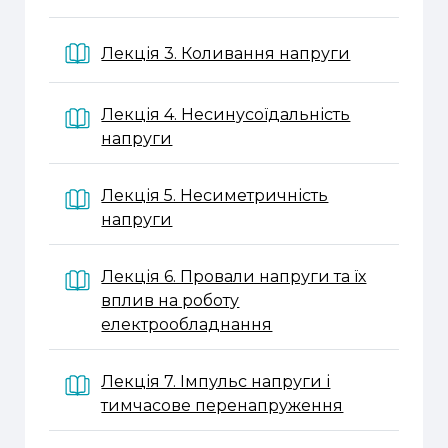
Book
Лекція 3. Коливання напруги
Лекція 4. Несинусоїдальність
Book
напруги
Лекція 5. Несиметричність
Book
напруги
Лекція 6. Провали напруги та їх
вплив на роботу
Book
електрообладнання
Лекція 7. Імпульс напруги і
Book
тимчасове перенапруження