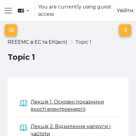
Skip to main content
You are currently using guest
Увійти
access
Side panel
Open course index
Open
ЯЕЕЕМС в ЕС та ЕК(асп)
Topic 1
Topic 1
Section outline
Лекція 1. Основні показники
Book
якості електроенергії
Лекція 2. Відхилення напруги і
Book
частоти