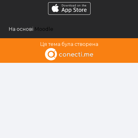
На основі
Moodle
Ця тема була створена