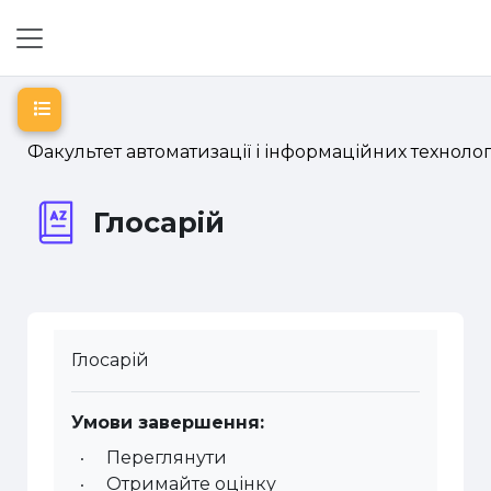
Перейти до головного вмісту
Бокова панель
Відкритий покажчик курсу
Факультет автоматизації і інформаційних технолог
Глосарій
Глосарій
Умови завершення:
Переглянути
Отримайте оцінку