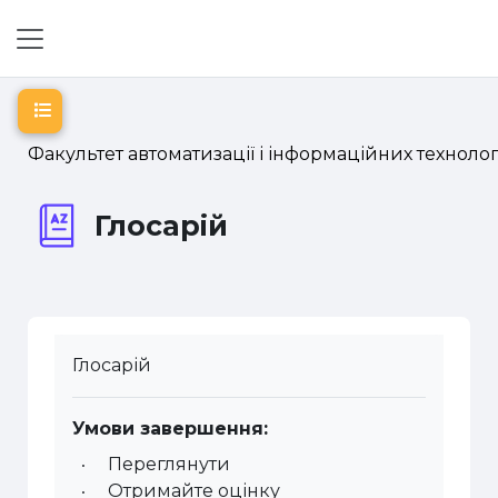
Перейти до головного вмісту
Бокова панель
Відкритий покажчик курсу
Факультет автоматизації і інформаційних технолог
Глосарій
Глосарій
Умови завершення:
Переглянути
Отримайте оцінку