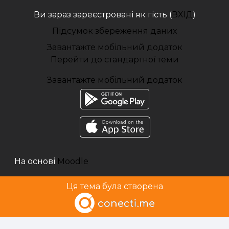
Ви зараз зареєстровані як гість (
ВХІД
)
Підсумок збереження даних
Завантажте мобільний додаток
Перейти до стандартної теми
Завантажте мобільний додаток
На основі
Moodle
Ця тема була створена