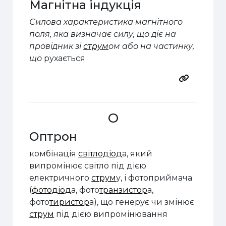
Магнітна індукція
Силова характеристика магнітного
поля
, яка
визначає силу, що діє на
провідник зі
струм
ом або на частинку,
що
рухається
О
Оптрон
комбінація
світлодіод
а, який
випромінює світло під дією
електричного
струм
у, і фотоприймача
(
фотодіод
а, фото
транзистор
а,
фото
тиристор
а), що генерує чи змінює
струм
під дією випромінювання