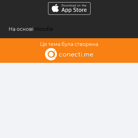
На основі
Moodle
Ця тема була створена