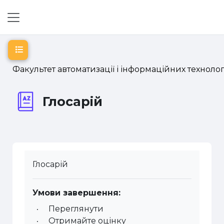
Перейти до головного вмісту
Бокова панель
Відкритий покажчик курсу
Факультет автоматизації і інформаційних технолог
Глосарій
Глосарій
Умови завершення:
Переглянути
Отримайте оцінку