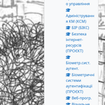
о управління
Адмініструванн
я КМ (КСМ)
БІР (БІКС)
Безпека
інтернет-
ресурсів
(ПРОЄКТ)
Біометр.сист.
аутент.
Біометричні
системи
аутентифікації
(ПРОЄКТ)
Веб-прогр.
Візуальне