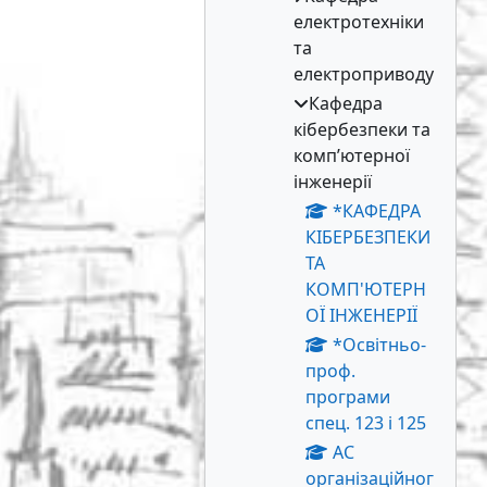
електротехніки
та
електроприводу
Кафедра
кібербезпеки та
комп’ютерної
інженерії
*КАФЕДРА
КІБЕРБЕЗПЕКИ
ТА
КОМП'ЮТЕРН
ОЇ ІНЖЕНЕРІЇ
*Освітньо-
проф.
програми
спец. 123 і 125
АС
організаційног