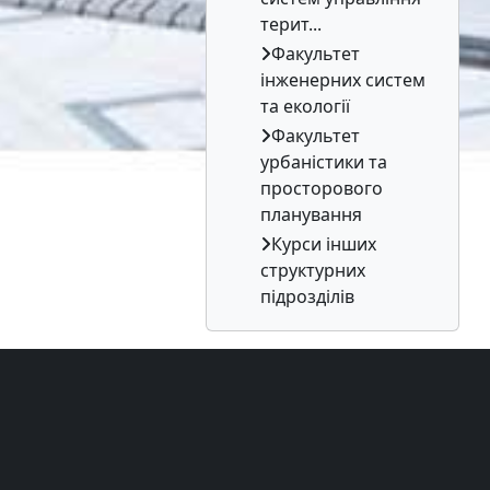
терит...
Факультет
інженерних систем
та екології
Факультет
урбаністики та
просторового
планування
Курси інших
структурних
підрозділів