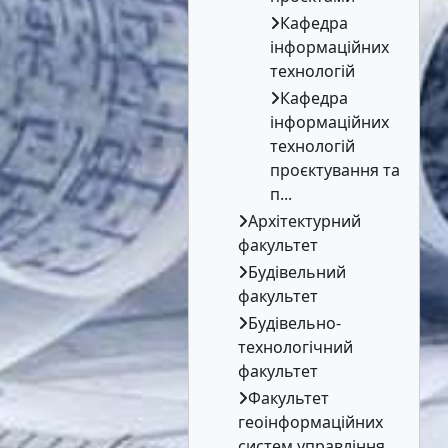
Кафедра
інформаційних
технологій
Кафедра
інформаційних
технологій
проєктування та
п...
Архітектурний
факультет
Будівельний
факультет
Будівельно-
технологічний
факультет
Факультет
геоінформаційних
систем управління