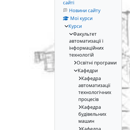
сайті
Новини сайту
Мої курси
Курси
Факультет
автоматизації і
інформаційних
технологій
Освітні програми
Кафедри
Кафедра
автоматизації
технологічних
процесів
Кафедра
будівельних
машин
Кафедра