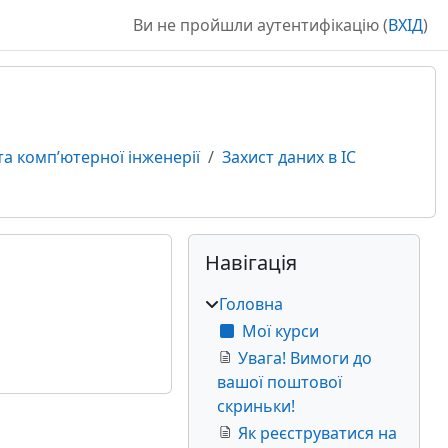
Ви не пройшли аутентифікацію (
ВХІД
)
а комп’ютерної інженерії
Захист даних в ІС
Блоки
Додаткові блоки
Пропустити Навігація
Навігація
Головна
Мої курси
Увага! Вимоги до
вашої поштової
скриньки!
Як реєструватися на