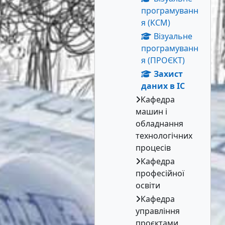
програмуванн
я (КСМ)
Візуальне
програмуванн
я (ПРОЄКТ)
Захист
даних в ІС
Кафедра
машин і
обладнання
технологічних
процесів
Кафедра
професійної
освіти
Кафедра
управління
проєктами