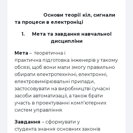
Основи теорії кіл, сигнали
та процеси в електроніці
1.
Мета та завдання навчальної
дисципліни
Мета
–
теоретична і
практична
підготовка інженерів у такому
обсязі, щоб вони мали змогу
правильно
обирати електротехнічні, електронні,
електровимірювальні прилади,
застосовувати на виробництві сучасні
засоби автоматизації, а також брати
участь в проектуванні комп'ютерних
систем управління.
Завдання
–
сформувати у
студента
знання основних законів