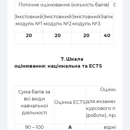
Поточне оцінювання (кількість балів)
Сума
Змістовний
Змістовний
Змістовний
Залік
модуль №1
модуль №2
модуль №3
20
20
20
4
0
100
7.
Шкала
оцінювання: національна та ECTS
Оцінка за 
Сума балів за
всі види
для екзамену,
Оцінка
ECTS
навчальної
курсового проект
діяльності
(роботи), практик
90 – 100
А
відмінно