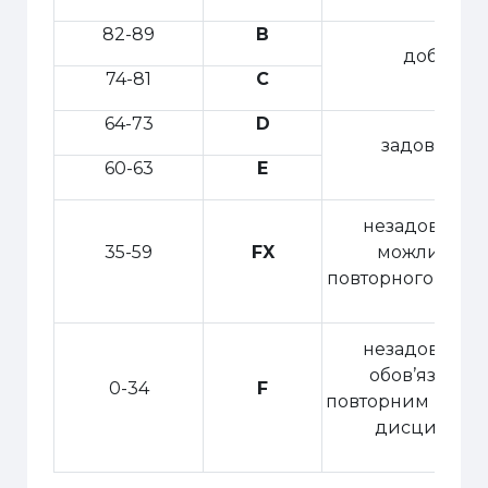
82-89
В
добре
74-81
С
64-73
D
задовільно
60-63
Е
незадовільно
35-59
FX
можливістю
повторного скла
незадовільно
обов’язкови
0-34
F
повторним вивч
дисциплін