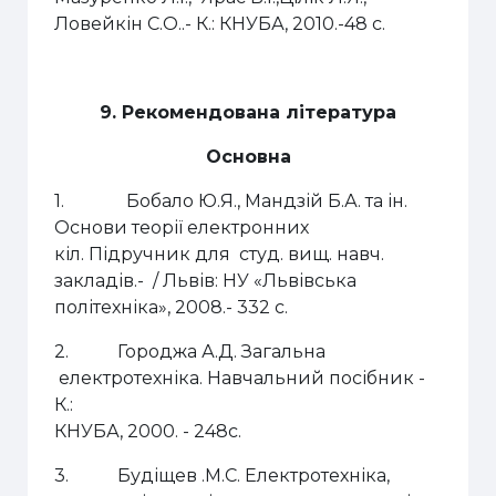
Ловейкін С.О..- К.: КНУБА, 2010.-48 с.
9. Рекомендована література
Основна
1.
Бобало Ю.Я., Мандзій Б.А. та ін.
Основи теорії електронних
кіл.
Підручник для студ. вищ. навч.
закладів.- / Львів: НУ «Львівська
політехніка», 2008.- 332 с.
2.
Городжа А.Д. Загальна
електротехніка. Навчальний посібник -
К.:
КНУБА, 2000. - 248с.
3.
Будіщев .М.С. Електротехніка,