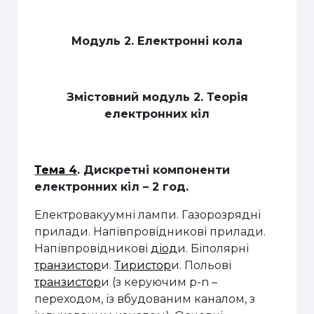
Модуль 2. Електронні кола
Змістовний модуль 2. Теорія
електронних кіл
Тема 4
.
Дискретні компоненти
електронних кіл
–
2 год.
Електровакуумні лампи. Газорозрядні
прилади. Напівпровідникові прилади.
Напівпровідникові
діод
и.
Біполярні
транзистор
и.
Тиристор
и. Польові
транзистор
и (
з керуючим
p
-
n
–
переходом, із вбудованим каналом, з