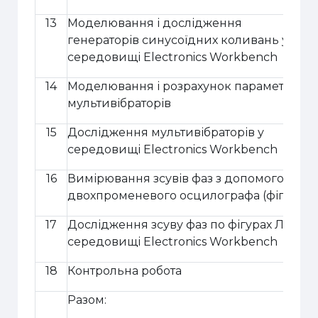
13
Моделювання і дослідження
г
енератор
ів
синусоїдних
коливань
у
середовищі
Electronics Workbench
14
Моделювання і розрахунок параметрів
мультивібраторів
15
Дослідження мультивібраторів у
середовищі
Electronics Workbench
16
Вимірювання зсувів фаз з допомогою
двохпроменевого осцилографа (фігури Л
17
Дослідження зсуву фаз по фігурах Ліссаж
середовищі
Electronics Workbench
18
Контрольна робота
Разом: