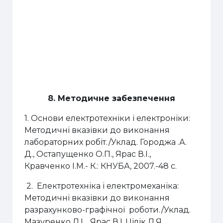
8. Методичне забезпечення
1. Основи електротехніки і електроніки:
Методичні вказівки до виконання
лабораторних робіт./Уклад. Городжа .А.
Д., Остапущенко О.П., Ярас В.І.,
Кравченко І.М.- К.: КНУБА, 2007.-48 с.
2. Електротехніка і електромеханіка:
Методичні вказівки до виконання
разрахунково-графічної роботи./Уклад.
Мазуренко Л.І., Ярас В.І.,Цілік Л.Я.,