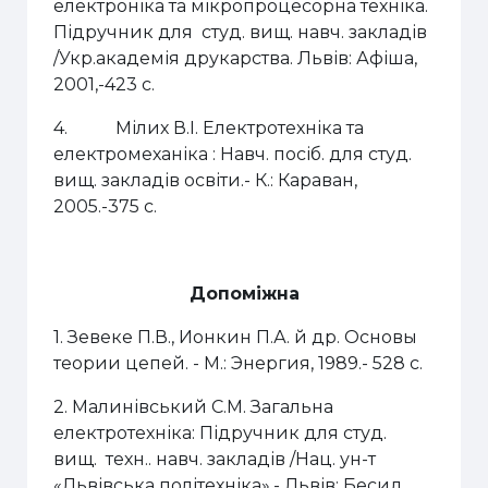
електроніка та мікропроцесорна техніка.
Підручник для студ. вищ. навч. закладів
/Укр.академія друкарства. Львів: Афіша,
2001,-423 с.
4.
Мілих В.І. Електротехніка та
електромеханіка : Навч. посіб. для студ.
вищ. закладів освіти.- К.: Караван,
2005.-375 с.
Допоміжна
1. Зевеке П.В., Ионкин П.А. й др. Основы
теории цепей. - М.:
Энергия, 1989.- 528 с.
2. Малинівський С.М. Загальна
електротехніка: Підручник для студ.
вищ. техн.. навч. закладів /Нац. ун-т
«Львівська політехніка»,- Львів: Бесид