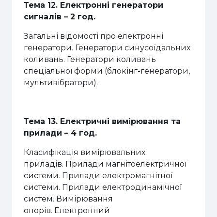
Тема 1
2
. Електронні генератори
сигналів
–
2 год
.
Загальні відомості про електронні
генератори. Генератори синусоїдальних
коливань
.
Генератори коливань
спеціальної форми
(б
локінг-генератори
,
м
ультивібратори
).
Тема 13.
Електричні вимірювання та
прилади – 4 год.
Класифікація вимірювальних
приладів.
Прилади магнітоелектричної
системи.
Прилади електромагнітної
системи.
Прилади електродинамічної
систем.
Вимірювання
опорів.
Електронний