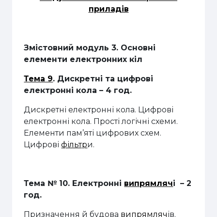
приладів
Змістовний модуль 3. Основні
елементи електронних кіл
Тема 9
. Дискретні та цифрові
електронні кола
– 4 год.
Дискретні електронні кола.
Цифрові
електронні кола. Прості логічні схеми.
Елементи пам’яті цифрових схем.
Цифрові
фільтр
и.
Тема №
10
. Електронні
випрямляч
і
–
2
год
.
Призначення й
будова
випрямляч
ів
.