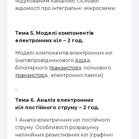
індукованим каналом). Основні
відомості про інтегральні мікросхеми.
Тема 5
.
Моделі компонентів
електронних кіл – 2 год.
Моделі компонентів електронних кіл
(напівпровідникового
діод
а,
біполярного
транзистор
а, польового
транзистор
а, електронної лампи).
Тема 6. Аналіз електронних
кіл
постійного струму – 2 год.
1. Аналіз електричних кіл постійного
струму. Особливості розрахунку
нелінійних резистивних кіл (г
рафічні