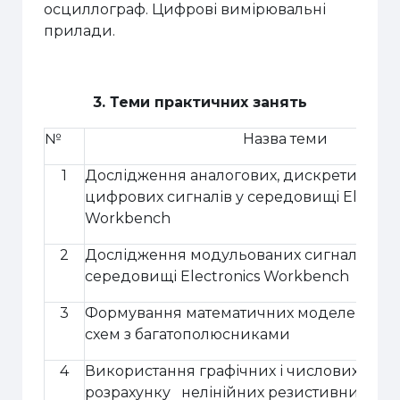
осциллограф
.
Цифрові вимірювальні
прилади
.
3. Теми практичних занять
№
Назва теми
1
Дослідження аналогових, дискретизован
цифрових сигналів у середовищі
Electro
Workbench
2
Дослідження модульованих сигналів у
середовищі
Electronics Workbench
3
Ф
ормування математичних моделей еле
схем з багатополюсниками
4
Використання графічних і числових мето
розрахунку нелінійних резистивних кіл