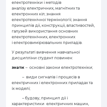
електротехніки і методів
аналізу
електричних, магнітних та
електронних кіл; знання
електротехнічної термінології;
знання
принципів дії, конструкції, властивостей,
галузей
використання основних
електротехнічних, електронних
і
електровимірювальних приладів.
У результаті вивчення навчальної
дисципліни студент повинен:
знати
: – основні закони електротехніки;
–
види сигналів і процесів в
електричних і електронних приладах та
їх моделі;
– будову, принцип дії і
характеристики електричних машин,