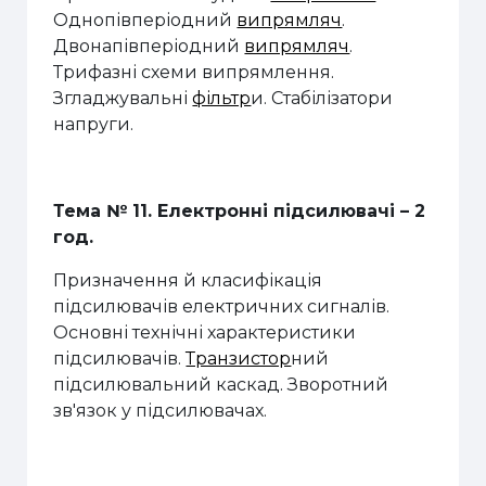
Однопівперіодний
випрямляч
.
Двонапівперіодний
випрямляч
.
Трифазні схеми випрямлення.
Згладжувальні
фільтр
и. Стабілізатори
напруги.
Тема № 11. Електронні підсилювачі
–
2
год
.
Призначення й класифікація
підсилювачів електричних сигналів.
Основні технічні характеристики
підсилювачів.
Транзистор
ний
підсилювальний каскад. Зворотний
зв'язок у підсилювачах.