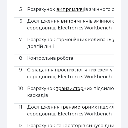
5
Розрахунок
випрямляч
ів змінного струм
6
Дослідження
випрямляч
ів змінного стру
середовищі
Electronics Workbench
7
Розрахунок гармонічних коливань у безв
довгій лінії
8
Контрольна робота
9
Складання простих логічних схем у
середовищі
Electronics Workbench
10
Розрахунок
транзистор
них підсилюваль
каскадів
11
Дослідження
транзистор
них підсилювачі
середовищі
Electronics Workbench
12
Розрахунок г
енератор
ів
синусоїдних кол