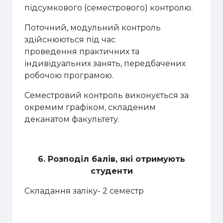
підсумкового (семестрового) контролю.
П
оточний
, модульний
контроль
здійсню
ю
ться п
і
д час
проведен
н
я
практичних та
індивідуальних занять, передбачених
робочою програмою.
Семестровий
контроль
виконується за
окремим графіком, складеним
деканатом факультету.
6. Розподіл балів, які отримують
студенти
Складання заліку- 2 семестр