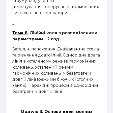
струму. Модуляція і
детектування.
Генерування гармонічних
сигналів
,
автогенератори.
Тема 8
. Лінійні кола з розподіленими
параметрами
- 2 год.
Загальні положення. Еквівалентна схема
та рівняння довгої лінії.
Однорідна довга
лінія в усталеному режимі гармонічних
коливань.
Усталений режим
гармонічних коливань у безвтратній
довгій лінії (режими біжучих і стоячих
хвиль). Перехідні процеси в однорідній
безвтратній довгій лінії.
Модуль 3. Основи електронних