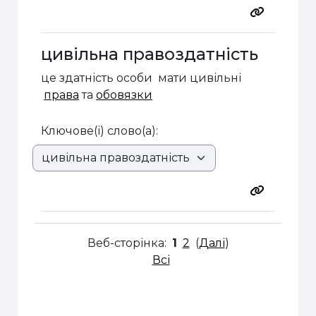
цивільна правоздатність
це здатність особи мати цивільні
права
та
обовязки
Ключове(і) слово(а):
Веб-сторінка:
1
2
(
Далі
)
Всі