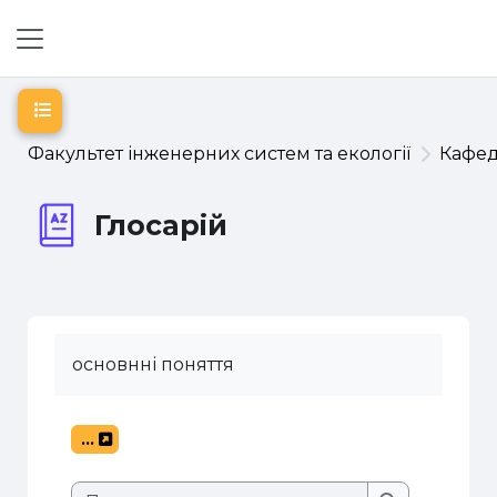
Перейти до головного вмісту
Бокова панель
Відкритий покажчик курсу
Факультет інженерних систем та екології
Кафе
Глосарій
основнні поняття
...
Експорт записів
Пошук