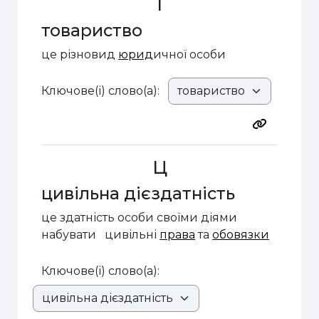
Т
товариство
це різновид
юрид
ичної особи
Ключове(і) слово(а):
Ц
цивільна дієздатність
це здатність особи своїми діями
набувати цивільні
права
та
обовязки
Ключове(і) слово(а):