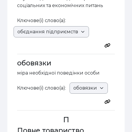
соціальних та економічних питань
Ключове(і) слово(а):
обовязки
міра необхідної поведінки особи
Ключове(і) слово(а):
П
Повне товариство