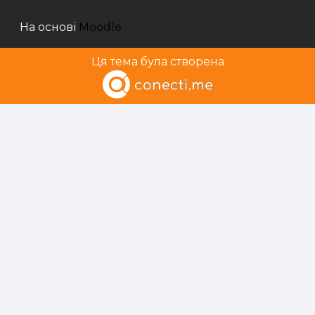
На основі
Moodle
Ця тема була створена