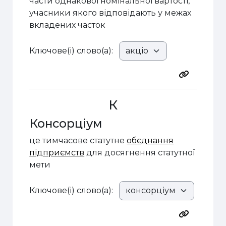
части однакової номінальної вартості,
учасники якого відповідають у межах
вкладених часток
Ключове(і) слово(а):
К
Консорціум
це тимчасове статутне
обєднання
підприємств
для досягнення статутної
мети
Ключове(і) слово(а):