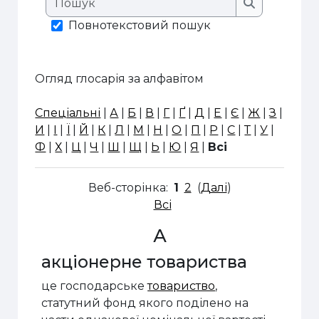
Пошук
Повнотекстовий пошук
Огляд глосарія за алфавітом
Спеціальні
|
А
|
Б
|
В
|
Г
|
Ґ
|
Д
|
Е
|
Є
|
Ж
|
З
|
И
|
І
|
Ї
|
Й
|
К
|
Л
|
М
|
Н
|
О
|
П
|
Р
|
С
|
Т
|
У
|
Ф
|
Х
|
Ц
|
Ч
|
Ш
|
Щ
|
Ь
|
Ю
|
Я
|
Всі
Веб-сторінка:
1
2
(
Далі
)
Всі
А
акціонерне товариства
це господарське
товариство
,
статутний фонд якого поділено на